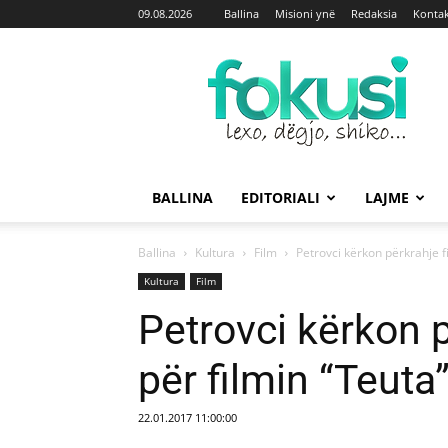
09.08.2026
Ballina
Misioni ynë
Redaksia
Kontak
Fokusi
BALLINA
EDITORIALI
LAJME
Ballina
Kultura
Film
Petrovci kërkon përkrahje f
Kultura
Film
Petrovci kërkon p
për filmin “Teuta
22.01.2017 11:00:00