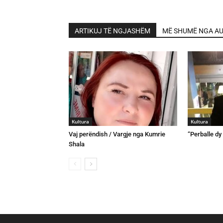
ARTIKUJ TË NGJASHËM
MË SHUMË NGA AU
Kultura
Kultura
Vaj perëndish / Vargje nga Kumrie
“Perballe dy 
Shala