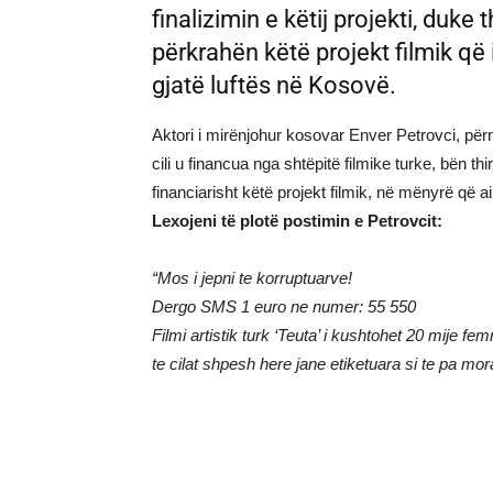
finalizimin e këtij projekti, duk
përkrahën këtë projekt filmik që
gjatë luftës në Kosovë.
Aktori i mirënjohur kosovar Enver Petrovci, për
cili u financua nga shtëpitë filmike turke, bën thir
financiarisht këtë projekt filmik, në mënyrë që a
Lexojeni të plotë postimin e Petrovcit:
“Mos i jepni te korruptuarve!
Dergo SMS 1 euro ne numer: 55 550
Filmi artistik turk ‘Teuta’ i kushtohet 20 mije f
te cilat shpesh here jane etiketuara si te pa mo