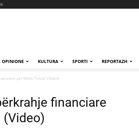
ti
OPINIONE
KULTURA
SPORTI
REPORTAZH
inanciare për filmin “Teuta” (Video)
ërkrahje financiare
” (Video)