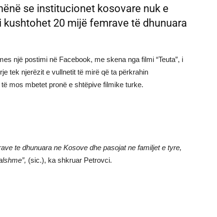
e thënë se institucionet kosovare nuk e
 i kushtohet 20 mijë femrave të dhunuara
mes një postimi në Facebook, me skena nga filmi “Teuta”, i
rje tek njerëzit e vullnetit të mirë që ta përkrahin
i të mos mbetet pronë e shtëpive filmike turke.
emrave te dhunuara ne Kosove dhe pasojat ne familjet e tyre,
ralshme”,
(sic.), ka shkruar Petrovci.