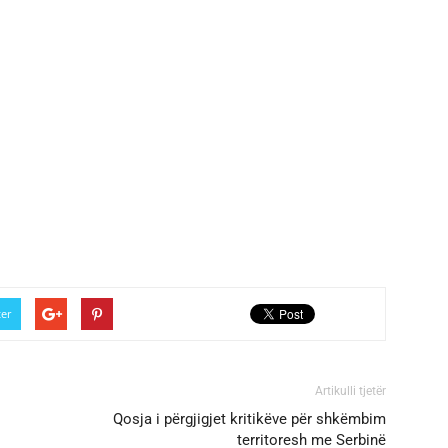
ter
Artikulli tjetër
Qosja i përgjigjet kritikëve për shkëmbim
territoresh me Serbinë