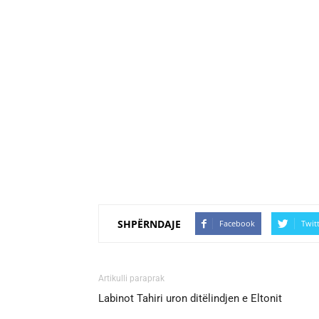
SHPËRNDAJE
Facebook
Twit
Artikulli paraprak
Labinot Tahiri uron ditëlindjen e Eltonit