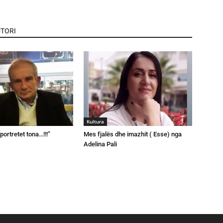
TORI
Kultura
portretet tona…!!!”
Mes fjalës dhe imazhit ( Esse) nga
Adelina Pali