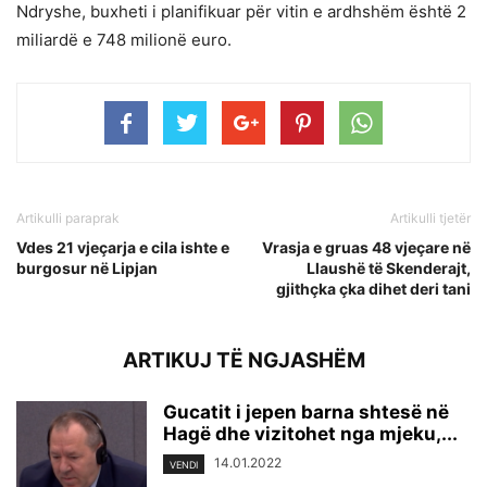
Ndryshe, buxheti i planifikuar për vitin e ardhshëm është 2
miliardë e 748 milionë euro.
Artikulli paraprak
Artikulli tjetër
Vdes 21 vjeçarja e cila ishte e
Vrasja e gruas 48 vjeçare në
burgosur në Lipjan
Llaushë të Skenderajt,
gjithçka çka dihet deri tani
ARTIKUJ TË NGJASHËM
Gucatit i jepen barna shtesë në
Hagë dhe vizitohet nga mjeku,...
14.01.2022
VENDI