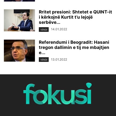
Rritet presioni: Shtetet e QUINT-it
i kërkojnë Kurtit t’u lejojë
serbëve...
14.01.2022
VENDI
Referendumi i Beogradit: Hasani
tregon dallimin e tij me mbajtjen
e...
13.01.2022
VENDI