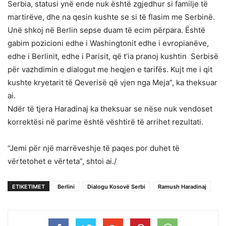
Serbia, statusi ynë ende nuk është zgjedhur si familje të
martirëve, dhe na qesin kushte se si të flasim me Serbinë.
Unë shkoj në Berlin sepse duam të ecim përpara. Është
gabim pozicioni edhe i Washingtonit edhe i evropianëve,
edhe i Berlinit, edhe i Parisit, që t’ia pranoj kushtin Serbisë
për vazhdimin e dialogut me heqjen e tarifës. Kujt me i qit
kushte kryetarit të Qeverisë që vjen nga Meja”, ka theksuar
ai.
Ndër të tjera Haradinaj ka theksuar se nëse nuk vendoset
korrektësi në parime është vështirë të arrihet rezultati.
“Jemi për një marrëveshje të paqes por duhet të
vërtetohet e vërteta”, shtoi ai./
ETIKETIMET
Berlini
Dialogu Kosovë Serbi
Ramush Haradinaj