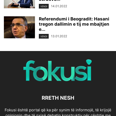
14.01.2022
VENDI
Referendumi i Beogradit: Hasani
tregon dallimin e tij me mbajtjen
e...
13.01.2022
VENDI
RRETH NESH
Fokusi është portal që ka për synim të informojë, të krijojë
opinionin dhe të nxisë debatin konstruktiv për çështje me