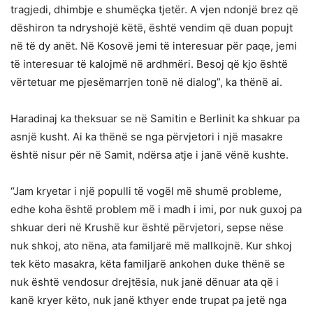
tragjedi, dhimbje e shumëçka tjetër. A vjen ndonjë brez që
dëshiron ta ndryshojë këtë, është vendim që duan popujt
në të dy anët. Në Kosovë jemi të interesuar për paqe, jemi
të interesuar të kalojmë në ardhmëri. Besoj që kjo është
vërtetuar me pjesëmarrjen tonë në dialog”, ka thënë ai.
Haradinaj ka theksuar se në Samitin e Berlinit ka shkuar pa
asnjë kusht. Ai ka thënë se nga përvjetori i një masakre
është nisur për në Samit, ndërsa atje i janë vënë kushte.
“Jam kryetar i një populli të vogël më shumë probleme,
edhe koha është problem më i madh i imi, por nuk guxoj pa
shkuar deri në Krushë kur është përvjetori, sepse nëse
nuk shkoj, ato nëna, ata familjarë më mallkojnë. Kur shkoj
tek këto masakra, këta familjarë ankohen duke thënë se
nuk është vendosur drejtësia, nuk janë dënuar ata që i
kanë kryer këto, nuk janë kthyer ende trupat pa jetë nga