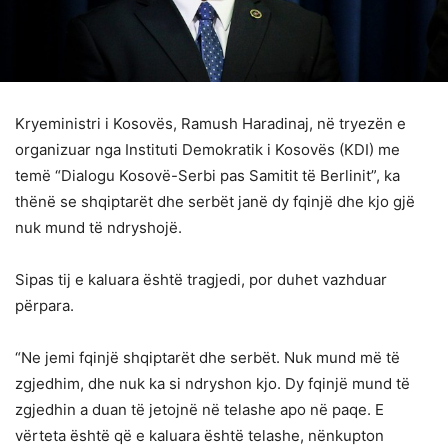
Kryeministri i Kosovës, Ramush Haradinaj, në tryezën e
organizuar nga Instituti Demokratik i Kosovës (KDI) me
temë “Dialogu Kosovë-Serbi pas Samitit të Berlinit”, ka
thënë se shqiptarët dhe serbët janë dy fqinjë dhe kjo gjë
nuk mund të ndryshojë.
Sipas tij e kaluara është tragjedi, por duhet vazhduar
përpara.
“Ne jemi fqinjë shqiptarët dhe serbët. Nuk mund më të
zgjedhim, dhe nuk ka si ndryshon kjo. Dy fqinjë mund të
zgjedhin a duan të jetojnë në telashe apo në paqe. E
vërteta është që e kaluara është telashe, nënkupton