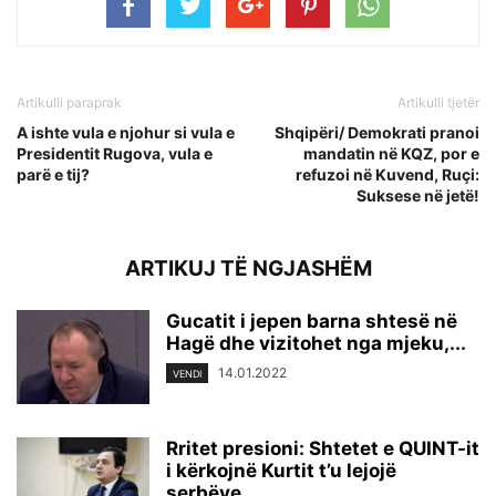
Artikulli paraprak
Artikulli tjetër
A ishte vula e njohur si vula e
Shqipëri/ Demokrati pranoi
Presidentit Rugova, vula e
mandatin në KQZ, por e
parë e tij?
refuzoi në Kuvend, Ruçi:
Suksese në jetë!
ARTIKUJ TË NGJASHËM
Gucatit i jepen barna shtesë në
Hagë dhe vizitohet nga mjeku,...
14.01.2022
VENDI
Rritet presioni: Shtetet e QUINT-it
i kërkojnë Kurtit t’u lejojë
serbëve...