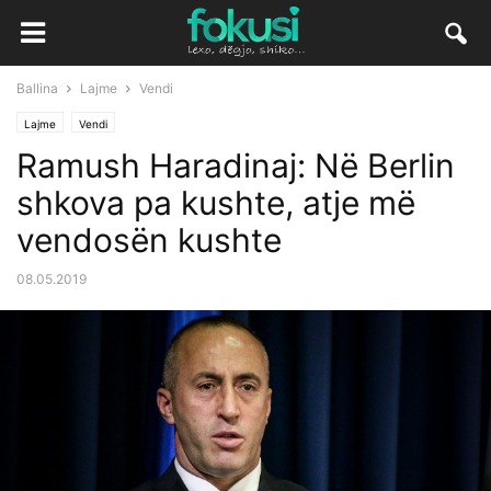
Ballina
Lajme
Vendi
Lajme
Vendi
Ramush Haradinaj: Në Berlin
shkova pa kushte, atje më
vendosën kushte
08.05.2019