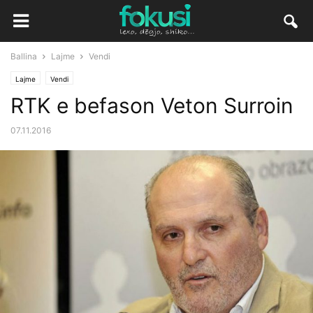
Ballina
Lajme
Vendi
Lajme
Vendi
RTK e befason Veton Surroin
07.11.2016