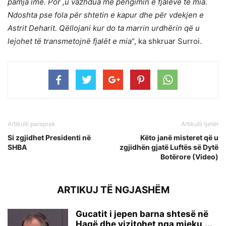
pamja ime. Por ,u vazhdua me pengimin e fjalëve të mia.
Ndoshta pse fola për shtetin e kapur dhe për vdekjen e
Astrit Deharit. Qëllojani kur do ta marrin urdhërin që u
lejohet të transmetojnë fjalët e mia
“, ka shkruar Surroi.
Artikulli paraprak
Artikulli tjetër
Si zgjidhet Presidenti në
Këto janë misteret që u
SHBA
zgjidhën gjatë Luftës së Dytë
Botërore (Video)
ARTIKUJ TË NGJASHËM
Gucatit i jepen barna shtesë në
Hagë dhe vizitohet nga mjeku,...