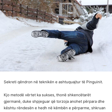
Sekreti qëndron në teknikën e ashtuquajtur të Pinguinit.
Kjo metodë vërtet ka sukses, thonë shkencëtarët
gjermanë, duke shpjeguar që torzoja anohet përpara dhe
kështu rëndesën e hedh në këmbën e përparme, shkruan