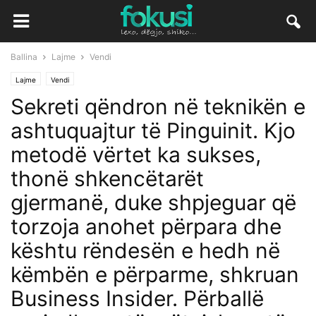
Ballina
Lajme
Vendi
Lajme
Vendi
Sekreti qëndron në teknikën e
ashtuquajtur të Pinguinit. Kjo
metodë vërtet ka sukses,
thonë shkencëtarët
gjermanë, duke shpjeguar që
torzoja anohet përpara dhe
kështu rëndesën e hedh në
këmbën e përparme, shkruan
Business Insider. Përballë