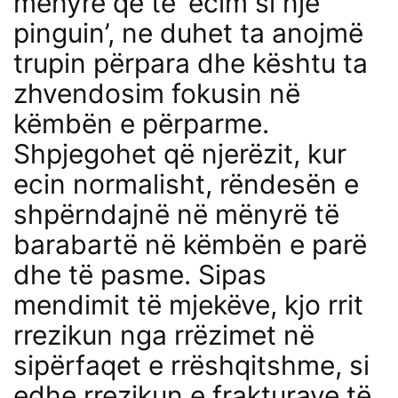
mënyrë që të ‘ecim si një
pinguin’, ne duhet ta anojmë
trupin përpara dhe kështu ta
zhvendosim fokusin në
këmbën e përparme.
Shpjegohet që njerëzit, kur
ecin normalisht, rëndesën e
shpërndajnë në mënyrë të
barabartë në këmbën e parë
dhe të pasme. Sipas
mendimit të mjekëve, kjo rrit
rrezikun nga rrëzimet në
sipërfaqet e rrëshqitshme, si
edhe rrezikun e frakturave të