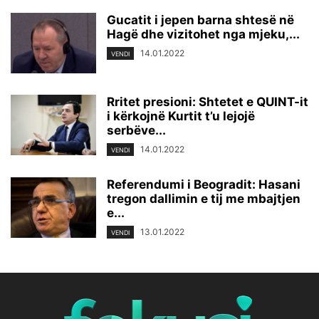
Gucatit i jepen barna shtesë në
Hagë dhe vizitohet nga mjeku,...
14.01.2022
VENDI
Rritet presioni: Shtetet e QUINT-it
i kërkojnë Kurtit t’u lejojë
serbëve...
14.01.2022
VENDI
Referendumi i Beogradit: Hasani
tregon dallimin e tij me mbajtjen
e...
13.01.2022
VENDI