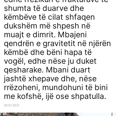
shumta të duarve dhe
këmbëve të cilat shfaqen
dukshëm më shpesh në
muajt e dimrit. Mbajeni
qendrën e gravitetit në njërën
këmbë dhe bëni hapa të
vogël, edhe nëse ju duket
qesharake. Mbani duart
jashtë xhepave dhe, nëse
rrëzoheni, mundohuni të bini
me kofshë, ijë ose shpatulla.
26.01.2021