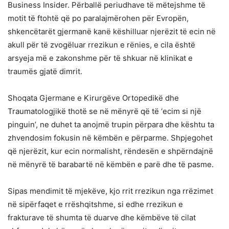
Business Insider. Përballë periudhave të mëtejshme të
motit të ftohtë që po paralajmërohen për Evropën,
shkencëtarët gjermanë kanë këshilluar njerëzit të ecin në
akull për të zvogëluar rrezikun e rënies, e cila është
arsyeja më e zakonshme për të shkuar në klinikat e
traumës gjatë dimrit.
Shoqata Gjermane e Kirurgëve Ortopedikë dhe
Traumatologjikë thotë se në mënyrë që të ‘ecim si një
pinguin’, ne duhet ta anojmë trupin përpara dhe kështu ta
zhvendosim fokusin në këmbën e përparme. Shpjegohet
që njerëzit, kur ecin normalisht, rëndesën e shpërndajnë
në mënyrë të barabartë në këmbën e parë dhe të pasme.
Sipas mendimit të mjekëve, kjo rrit rrezikun nga rrëzimet
në sipërfaqet e rrëshqitshme, si edhe rrezikun e
frakturave të shumta të duarve dhe këmbëve të cilat