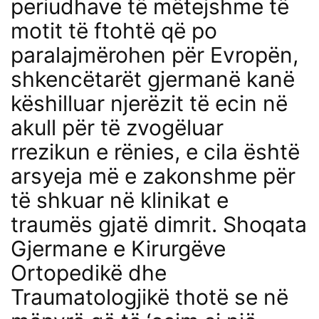
periudhave të mëtejshme të
motit të ftohtë që po
paralajmërohen për Evropën,
shkencëtarët gjermanë kanë
këshilluar njerëzit të ecin në
akull për të zvogëluar
rrezikun e rënies, e cila është
arsyeja më e zakonshme për
të shkuar në klinikat e
traumës gjatë dimrit. Shoqata
Gjermane e Kirurgëve
Ortopedikë dhe
Traumatologjikë thotë se në