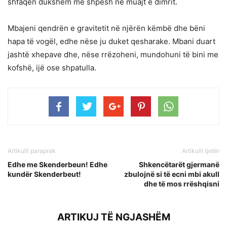
shfaqen dukshëm më shpesh në muajt e dimrit.
Mbajeni qendrën e gravitetit në njërën këmbë dhe bëni
hapa të vogël, edhe nëse ju duket qesharake. Mbani duart
jashtë xhepave dhe, nëse rrëzoheni, mundohuni të bini me
kofshë, ijë ose shpatulla.
Artikulli paraprak
Artikulli tjetër
Edhe me Skenderbeun! Edhe
Shkencëtarët gjermanë
kundër Skenderbeut!
zbulojnë si të ecni mbi akull
dhe të mos rrëshqisni
ARTIKUJ TË NGJASHËM