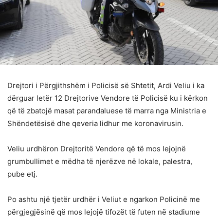
Drejtori i Përgjithshëm i Policisë së Shtetit, Ardi Veliu i ka
dërguar letër 12 Drejtorive Vendore të Policisë ku i kërkon
që të zbatojë masat parandaluese të marra nga Ministria e
Shëndetësisë dhe qeveria lidhur me koronavirusin.
Veliu urdhëron Drejtoritë Vendore që të mos lejojnë
grumbullimet e mëdha të njerëzve në lokale, palestra,
pube etj.
Po ashtu një tjetër urdhër i Veliut e ngarkon Policinë me
përgjegjësinë që mos lejojë tifozët të futen në stadiume