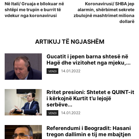
Në Itali/ Gruaja e bllokuar në
Koronavirusi/ SHBA jep
shtëpi me trupin e burrit të
alarmin, shërbimet sekrete
vdekur nga koronavirusi
zbulojnë mashtrimet miliona
dollarë
ARTIKUJ TË NGJASHËM
Gucatit i jepen barna shtesë në
Hagë dhe vizitohet nga mjeku,...
14.01.2022
VENDI
Rritet presioni: Shtetet e QUINT-it
i kërkojnë Kurtit t’u lejojë
serbëve...
14.01.2022
VENDI
Referendumi i Beogradit: Hasani
tregon dallimin e tij me mbajtjen