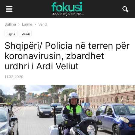
Ballina
Lajme
Vendi
Lajme
Vendi
Shqipëri/ Policia në terren për
koronavirusin, zbardhet
urdhri i Ardi Veliut
11.03.2020