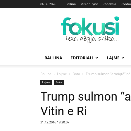
06.08.2026
Ballina
Misioni ynë
Redaksia
Kontak
Fokusi
BALLINA
EDITORIALI
LAJME
Ballina
Lajme
Bota
Trump sulmon “armiqtë” në u
Lajme
Bota
Trump sulmon “ar
Vitin e Ri
31.12.2016 18:20:07