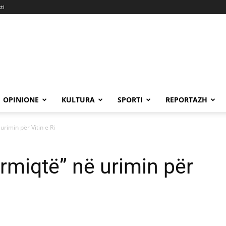
ti
OPINIONE
KULTURA
SPORTI
REPORTAZH
rimin për Vitin e Ri
miqtë” në urimin për