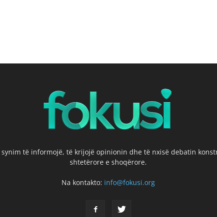
 synim të informojë, të krijojë opinionin dhe të nxisë debatin kons
shtetërore e shoqërore.
Na kontakto:
info@fokusi.org