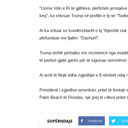
“Urime Vitin e Ri të gjithëve, përfshirë armiqë
keq”, ka shkruar Trump në profilin e tij në “Twitte
Ai ka shtuar se kundërshtarët e tij “thjeshtë nuk
përfunduar me fjalën: “Dashuri!”.
Trump është përballur me rezistencë nga establ
të partisë gjatë garës për të siguruar nominimin 
Ai arriti të fitojë edhe zgjedhjet e 8 nëntorit ndaj 
Presidenti i zgjedhur amerikan, pritet të festojë
Palm Beach të Floridas, një prej të cilëve pritet 
SHPËRNDAJE
Facebook
Twit