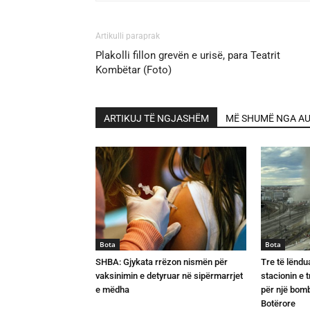
Artikulli paraprak
Plakolli fillon grevën e urisë, para Teatrit
Kombëtar (Foto)
ARTIKUJ TË NGJASHËM
MË SHUMË NGA AU
Bota
Bota
SHBA: Gjykata rrëzon nismën për
Tre të lëndu
vaksinimin e detyruar në sipërmarrjet
stacionin e 
e mëdha
për një bomb
Botërore