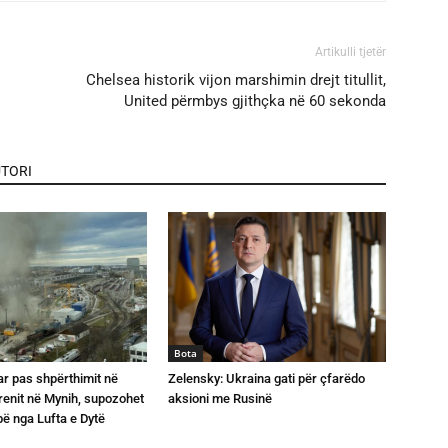
Artikulli tjetër
Chelsea historik vijon marshimin drejt titullit,
United përmbys gjithçka në 60 sekonda
TORI
Bota
ar pas shpërthimit në
Zelensky: Ukraina gati për çfarëdo
trenit në Mynih, supozohet
aksioni me Rusinë
ë nga Lufta e Dytë