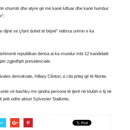
ve të shumtë dhe atyre që më kanë luftuar dhe kanë humbur
r”.
 e dijnë se çfarë duhet të bëjnë” ndërsa urimin e ka
ishmenti republikan derisa ai ka mundur mbi 12 kandidatë
për zgjedhjet presidenciale.
rivales demokrate, Hillary Clinton, e cila pritej që të fitonte.
 sonte së bashku me qindra persona të tjerë në klubin e tij në
të jetë edhe aktori Sylvester Stallonte.
ter