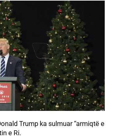
 Donald Trump ka sulmuar “armiqtë e
in e Ri.