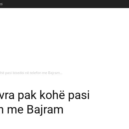
ti
ohë pasi bisedoi në telefon me Bajram...
 vra pak kohë pasi
on me Bajram