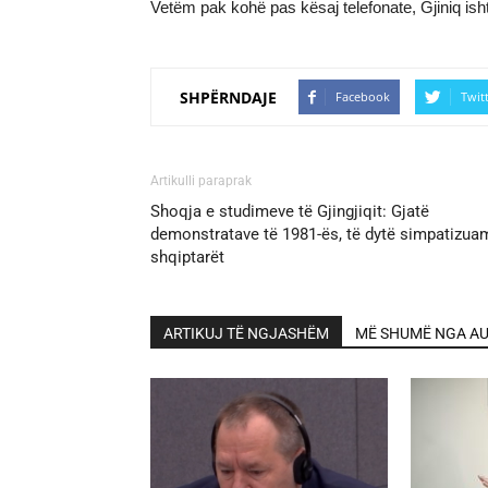
Vetëm pak kohë pas kësaj telefonate, Gjiniq ish
SHPËRNDAJE
Facebook
Twit
Artikulli paraprak
Shoqja e studimeve të Gjingjiqit: Gjatë
demonstratave të 1981-ës, të dytë simpatizua
shqiptarët
ARTIKUJ TË NGJASHËM
MË SHUMË NGA AU