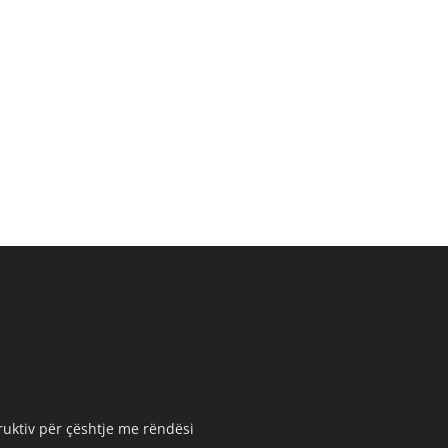
truktiv për çështje me rëndësi