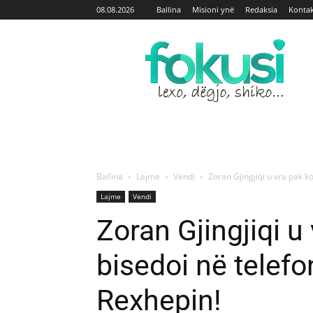
08.08.2026
Ballina
Misioni ynë
Redaksia
Kontak
Fokusi
Ballina
Lajme
Vendi
Zoran Gjingjiqi u vra pak k
Lajme
Vendi
Zoran Gjingjiqi u
bisedoi në telef
Rexhepin!