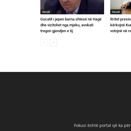
Vendi
Vendi
Gucatit i jepen barna shtesë në Hagë
Rritet presio
dhe vizitohet nga mjeku, avokati
kërkojnë Kurt
tregon gjendjen e tij
votojnë në 
Fokusi është portal që ka për