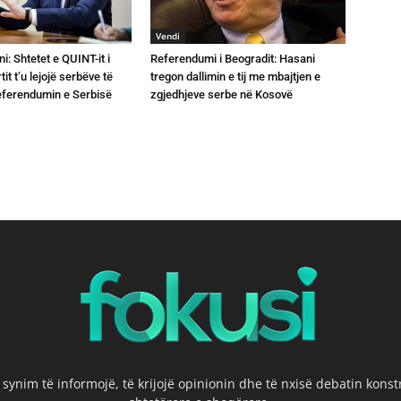
Vendi
ni: Shtetet e QUINT-it i
Referendumi i Beogradit: Hasani
it t’u lejojë serbëve të
tregon dallimin e tij me mbajtjen e
referendumin e Serbisë
zgjedhjeve serbe në Kosovë
 synim të informojë, të krijojë opinionin dhe të nxisë debatin kons