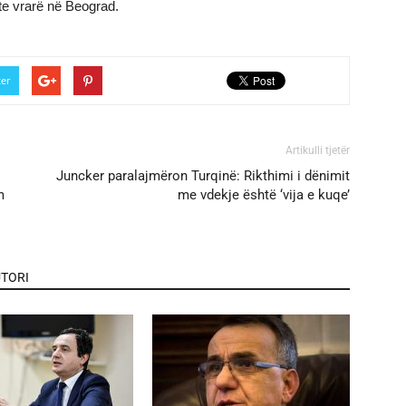
te vrarë në Beograd.
ter
Artikulli tjetër
Juncker paralajmëron Turqinë: Rikthimi i dënimit
m
me vdekje është ‘vija e kuqe’
TORI