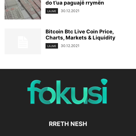
do t’ua paguajë rrymën
30.12.2021
LAJME
Bitcoin Btc Live Coin Price,
Charts, Markets & Liquidity
30.12.2021
LAJME
RRETH NESH