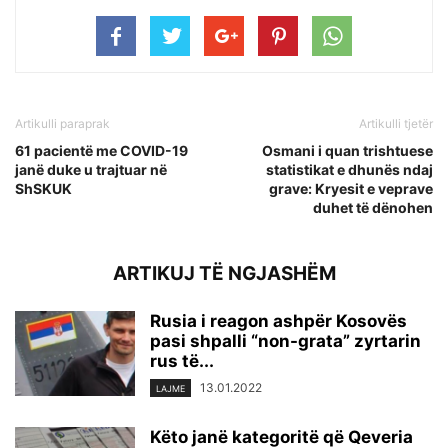
Artikulli paraprak
Artikulli tjetër
61 pacientë me COVID-19
Osmani i quan trishtuese
janë duke u trajtuar në
statistikat e dhunës ndaj
ShSKUK
grave: Kryesit e veprave
duhet të dënohen
ARTIKUJ TË NGJASHËM
Rusia i reagon ashpër Kosovës
pasi shpalli “non-grata” zyrtarin
rus të...
13.01.2022
LAJME
Këto janë kategoritë që Qeveria