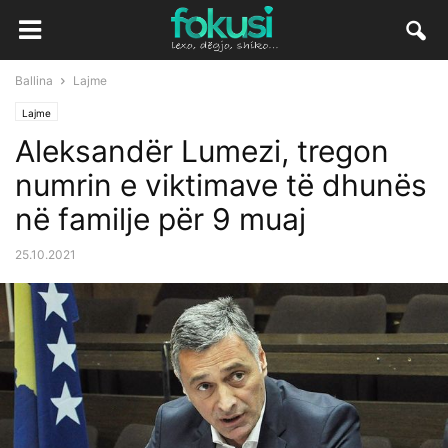
Ballina
Lajme
Lajme
Aleksandër Lumezi, tregon
numrin e viktimave të dhunës
në familje për 9 muaj
25.10.2021