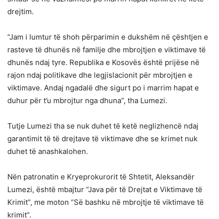
drejtim.
“Jam i lumtur të shoh përparimin e dukshëm në çështjen e
rasteve të dhunës në familje dhe mbrojtjen e viktimave të
dhunës ndaj tyre. Republika e Kosovës është prijëse në
rajon ndaj politikave dhe legjislacionit për mbrojtjen e
viktimave. Andaj ngadalë dhe sigurt po i marrim hapat e
duhur për t’u mbrojtur nga dhuna”, tha Lumezi.
Tutje Lumezi tha se nuk duhet të ketë neglizhencë ndaj
garantimit të të drejtave të viktimave dhe se krimet nuk
duhet të anashkalohen.
Nën patronatin e Kryeprokurorit të Shtetit, Aleksandër
Lumezi, është mbajtur “Java për të Drejtat e Viktimave të
Krimit”, me moton “Së bashku në mbrojtje të viktimave të
krimit”.