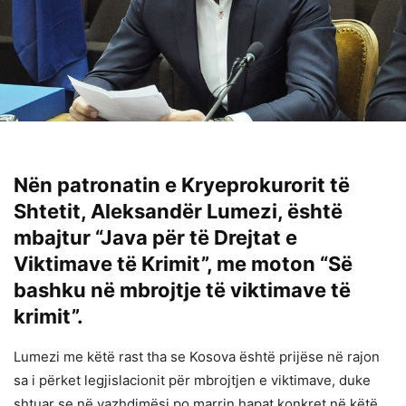
Nën patronatin e Kryeprokurorit të
Shtetit, Aleksandër Lumezi, është
mbajtur “Java për të Drejtat e
Viktimave të Krimit”, me moton “Së
bashku në mbrojtje të viktimave të
krimit”.
Lumezi me këtë rast tha se Kosova është prijëse në rajon
sa i përket legjislacionit për mbrojtjen e viktimave, duke
shtuar se në vazhdimësi po marrin hapat konkret në këtë