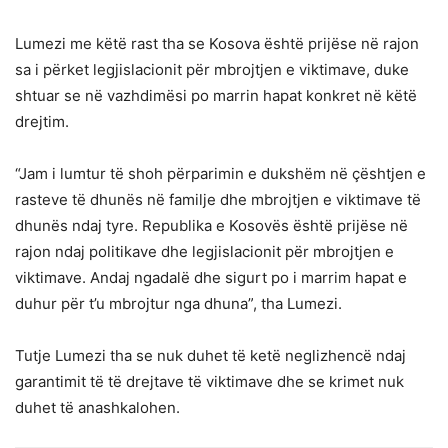
Lumezi me këtë rast tha se Kosova është prijëse në rajon
sa i përket legjislacionit për mbrojtjen e viktimave, duke
shtuar se në vazhdimësi po marrin hapat konkret në këtë
drejtim.
“Jam i lumtur të shoh përparimin e dukshëm në çështjen e
rasteve të dhunës në familje dhe mbrojtjen e viktimave të
dhunës ndaj tyre. Republika e Kosovës është prijëse në
rajon ndaj politikave dhe legjislacionit për mbrojtjen e
viktimave. Andaj ngadalë dhe sigurt po i marrim hapat e
duhur për t’u mbrojtur nga dhuna”, tha Lumezi.
Tutje Lumezi tha se nuk duhet të ketë neglizhencë ndaj
garantimit të të drejtave të viktimave dhe se krimet nuk
duhet të anashkalohen.