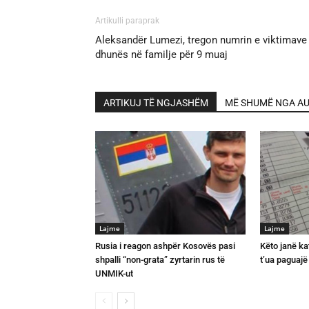
Artikulli paraprak
Aleksandër Lumezi, tregon numrin e viktimave
dhunës në familje për 9 muaj
ARTIKUJ TË NGJASHËM
MË SHUMË NGA AU
Lajme
Lajme
Rusia i reagon ashpër Kosovës pasi
Këto janë ka
shpalli “non-grata” zyrtarin rus të
t’ua paguaj
UNMIK-ut