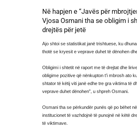
Në hapjen e “Javës për mbrojtjen
Vjosa Osmani tha se obligim i sh
drejtës për jetë
Ajo shtoi se statistikat janë trishtuese, ku dh
thotë se kryesit e veprave duhet të dënohen dhe
Obligimi i shtetit në raport me të drejtat dhe lir
obligime pozitive që nënkupton t’i mbrosh ato kur
shtator të këtij viti janë edhe tre gra viktima të 
veprave duhet dënohen”, u shpreh Osmani.
Osmani tha se përkundër punës që po bëhet në l
institucionet të vazhdojnë të punojnë në këtë dr
të viktimave.