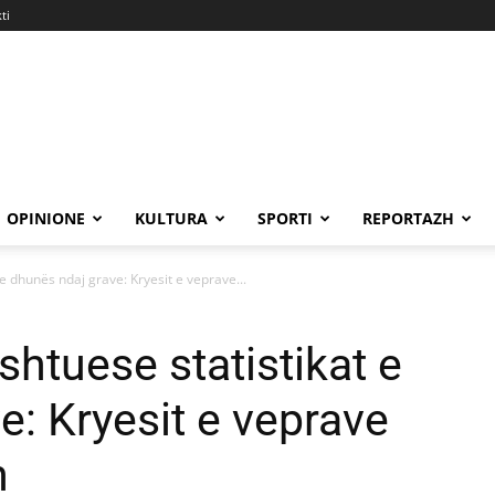
ti
OPINIONE
KULTURA
SPORTI
REPORTAZH
 e dhunës ndaj grave: Kryesit e veprave...
shtuese statistikat e
e: Kryesit e veprave
n