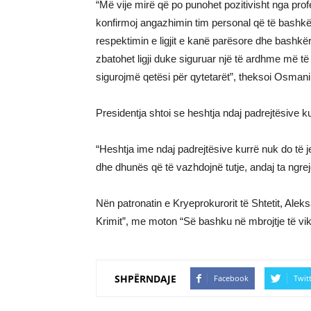
“Më vije mirë që po punohet pozitivisht nga profes
konfirmoj angazhimin tim personal që të bashkëpu
respektimin e ligjit e kanë parësore dhe bashkëris
zbatohet ligji duke siguruar një të ardhme më t
sigurojmë qetësi për qytetarët”, theksoi Osmani
Presidentja shtoi se heshtja ndaj padrejtësive kur
“Heshtja ime ndaj padrejtësive kurrë nuk do të j
dhe dhunës që të vazhdojnë tutje, andaj ta ngr
Nën patronatin e Kryeprokurorit të Shtetit, Alek
Krimit”, me moton “Së bashku në mbrojtje të vik
SHPËRNDAJE
Facebook
Twit