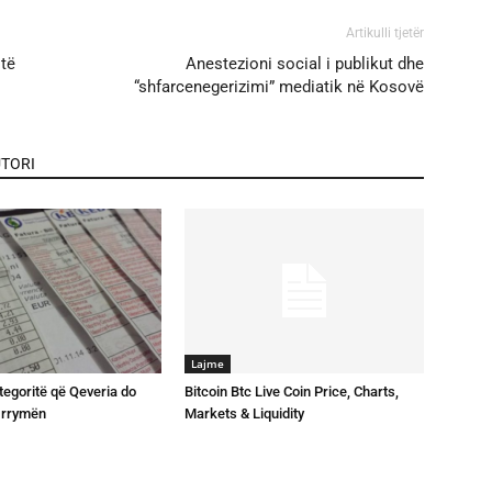
Artikulli tjetër
 të
Anestezioni social i publikut dhe
“shfarcenegerizimi” mediatik në Kosovë
TORI
Lajme
tegoritë që Qeveria do
Bitcoin Btc Live Coin Price, Charts,
ë rrymën
Markets & Liquidity