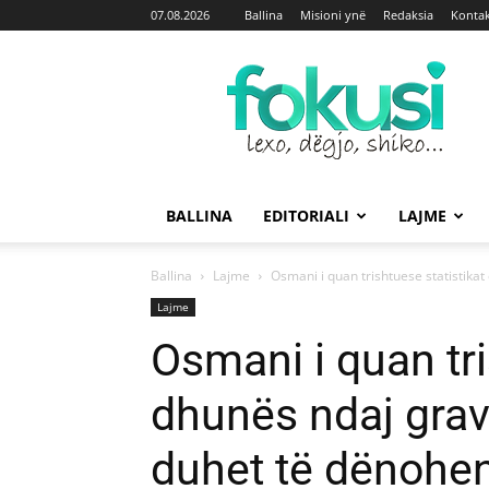
07.08.2026
Ballina
Misioni ynë
Redaksia
Kontak
Fokusi
BALLINA
EDITORIALI
LAJME
Ballina
Lajme
Osmani i quan trishtuese statistikat
Lajme
Osmani i quan tri
dhunës ndaj grav
duhet të dënohe