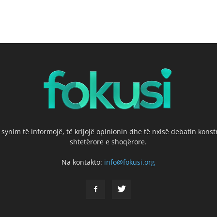
 synim të informojë, të krijojë opinionin dhe të nxisë debatin kons
shtetërore e shoqërore.
Na kontakto:
info@fokusi.org