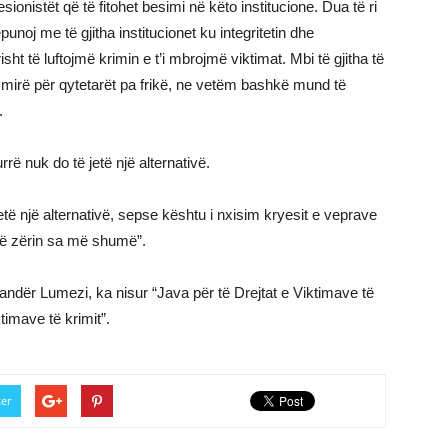
ionistët që të fitohet besimi në këto institucione. Dua të ri
noj me të gjitha institucionet ku integritetin dhe
ht të luftojmë krimin e t’i mbrojmë viktimat. Mbi të gjitha të
ë mirë për qytetarët pa frikë, ne vetëm bashkë mund të
.
rë nuk do të jetë një alternativë.
etë një alternativë, sepse kështu i nxisim kryesit e veprave
ejë zërin sa më shumë”.
sandër Lumezi, ka nisur “Java për të Drejtat e Viktimave të
timave të krimit”.
ter