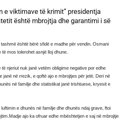
 e viktimave të krimit” presidentja
tetit është mbrojtja dhe garantimi i së
una tashmë është bërë sfidë e madhe për vendin. Osmani
 të mos tolerohet asnjë lloj dhune.
ive të njeriut nuk janë vetëm obligime negative por edhe
 janë në rrezik, e qoftë ajo e mbrojtjes për jetë. Deri në
dhunës në familje dhe statistikat janë trishtuese, kryesit e
uftimin e dhunës në familje dhe dhunës ndaj grave, ftoi
ejtim.Madje ajo ka ofruar edhe mbështetjen e saj në mbrojtje