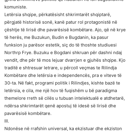
komuniste.
Letërsia shqipe, përkatësisht shkrimtarët shqiptarë,
përgjatë historisë sonë, kanë patur rol protagonistë në
çështje të lirisë dhe pavarësisë kombëtare. Ajo, që në krye
të herës, me Buzukun, Budin e Bugdanin, ka pasur
funksion ju parësor estetik, siç do të thoshte studiuesi
Northrp Frye. Buzuku e Bogdani shkruan për dashni ndaj
vendit, dhe për të mos lejuar dvarrjen e gjuhës shqipe. Kjo
traditë e shtresuar letrare, u përcoll veçmas te Rilindja
Kombëtare dhe letërsia e independencës, pra e viteve të
30-ta. Në fakt, programi politik i Rilindjes, kishte bazë te
letërsia, e cila, me një hov të fuqishëm u bë paradigma
themelore rreth së cilës u tubuan intelektualë e atdhetarë,
ndërsa shkrimtarët qenë apostuj të idesë së lirisë dhe
pavarësisë kombëtare.
III.
Ndonëse në rrafshin universal, ka ekzistuar dhe ekziston