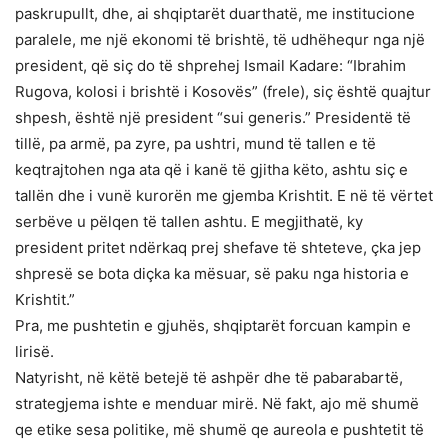
paskrupullt, dhe, ai shqiptarët duarthatë, me institucione
paralele, me një ekonomi të brishtë, të udhëhequr nga një
president, që siç do të shprehej Ismail Kadare: “Ibrahim
Rugova, kolosi i brishtë i Kosovës” (frele), siç është quajtur
shpesh, është një president “sui generis.” Presidentë të
tillë, pa armë, pa zyre, pa ushtri, mund të tallen e të
keqtrajtohen nga ata që i kanë të gjitha këto, ashtu siç e
tallën dhe i vunë kurorën me gjemba Krishtit. E në të vërtet
serbëve u pëlqen të tallen ashtu. E megjithatë, ky
president pritet ndërkaq prej shefave të shteteve, çka jep
shpresë se bota diçka ka mësuar, së paku nga historia e
Krishtit.”
Pra, me pushtetin e gjuhës, shqiptarët forcuan kampin e
lirisë.
Natyrisht, në këtë betejë të ashpër dhe të pabarabartë,
strategjema ishte e menduar mirë. Në fakt, ajo më shumë
qe etike sesa politike, më shumë qe aureola e pushtetit të