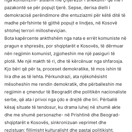
pazakontë se për popujt tjerë. Sepse, derisa dielli i
demokracisë perëndimore dhe entuziazmi për këtë ditë të
madhe përfshinte të gjithë popujt e lindjes, në Kosovë
shtohej terrori millosheviçian.
Bota kapërcente ankthshëm nga nata e errët komuniste në
pragun e shpresës, por shqiptarët e Kosovës, të dërmuar
nën regjimin komunist, zgjoheshin me një pasiguri të
plotë. Me një makth të ri, dhe të kërcënuar nga shfarosja.
Kjo bëri që për ta, proceset demokratike, të mos ishin të
lira dhe as të lehta. Përkundrazi, ata njëkohësisht
mësoheshin me rendin demokratik, dhe përballeshin me
regjimin e çmendur të Beogradit dhe politikën nacionaliste
serbe, që ata i privoi nga çdo e drejtë dhe liri. Përballë
kësaj situate të tendosur, ku drama luhej në shumë akte
dhe me shumë personazhe- në Prishtinë dhe Beograd-
shqiptarët e Kosovës, sinkronizuan veprimet dhe
rezistuan: fillimisht kulturalisht dhe pastaj politikisht.