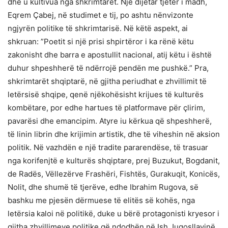
dhe u kultivua nga shkrimtarët. Një dijetar tjetër i madh,
Eqrem Çabej, në studimet e tij, po ashtu nënvizonte
ngjyrën politike të shkrimtarisë. Në këtë aspekt, ai
shkruan: ”Poetit si një prisi shpirtëror i ka rënë këtu
zakonisht dhe barra e apostullit nacional, atij këtu i është
duhur shpeshherë të ndërrojë pendën me pushkë.” Pra,
shkrimtarët shqiptarë, në gjitha periudhat e zhvillimit të
letërsisë shqipe, qenë njëkohësisht krijues të kulturës
kombëtare, por edhe hartues të platformave për çlirim,
pavarësi dhe emancipim. Atyre iu kërkua që shpeshherë,
të linin librin dhe krijimin artistik, dhe të viheshin në aksion
politik. Në vazhdën e një tradite pararendëse, të trasuar
nga korifenjtë e kulturës shqiptare, prej Buzukut, Bogdanit,
de Radës, Vëllezërve Frashëri, Fishtës, Gurakuqit, Konicës,
Nolit, dhe shumë të tjerëve, edhe Ibrahim Rugova, së
bashku me pjesën dërmuese të elitës së kohës, nga
letërsia kaloi në politikë, duke u bërë protagonisti kryesor i
gjitha zhvillimeve politike që ndodhën në Ish Jugosllavinë