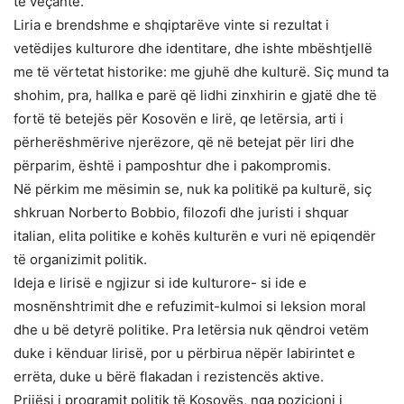
të veçantë.
Liria e brendshme e shqiptarëve vinte si rezultat i
vetëdijes kulturore dhe identitare, dhe ishte mbështjellë
me të vërtetat historike: me gjuhë dhe kulturë. Siç mund ta
shohim, pra, hallka e parë që lidhi zinxhirin e gjatë dhe të
fortë të betejës për Kosovën e lirë, qe letërsia, arti i
përherëshmërive njerëzore, që në betejat për liri dhe
përparim, është i pamposhtur dhe i pakompromis.
Në përkim me mësimin se, nuk ka politikë pa kulturë, siç
shkruan Norberto Bobbio, filozofi dhe juristi i shquar
italian, elita politike e kohës kulturën e vuri në epiqendër
të organizimit politik.
Ideja e lirisë e ngjizur si ide kulturore- si ide e
mosnënshtrimit dhe e refuzimit-kulmoi si leksion moral
dhe u bë detyrë politike. Pra letërsia nuk qëndroi vetëm
duke i kënduar lirisë, por u përbirua nëpër labirintet e
errëta, duke u bërë flakadan i rezistencës aktive.
Prijësi i programit politik të Kosovës, nga pozicioni i