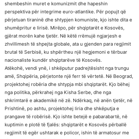
shembeshin muret e komunizmit dhe hapeshin
perspektiva për integrime euro-atlantike. Për popujt që
përjetuan tiraninë dhe shtypjen komuniste, kjo ishte dita e
shumëpritur e lirisë. Mirëpo, për shqiptarët e Kosovës,
gjërat morën kahe tjetër. Në këtë rrëmujë ngjarjesh e
zhvillimesh të shpejta globale, ata u gjenden para regjimit
brutal të Serbisë, ku shpërtheu një hegjemoni e tërbuar
nacionaliste kundër shqiptarëve të Kosovës.
Atëkohë, vendi ynë, i shkëputur padrejtësisht nga trungu
amë, Shqipëria, përjetonte një ferr të vërtetë. Në Beograd,
projektohej robëria dhe shtypja mbi shqiptarët. Kjo bëhej
nga politika, përkrahej nga Kisha Serbe, dhe nga
shkrimtarë e akademikë në zë. Ndërkaq, në anën tjetër, në
Prishtinë, po ashtu, projektohej liria dhe shkëputja e
prangave të robërisë. Kjo ishte betejë e pabarabartë, në
kuptimin e plotë të fjalës: shqiptarët e Kosovës përballë
regjimit të egër ushtarak e policor, ishin të armatosur me