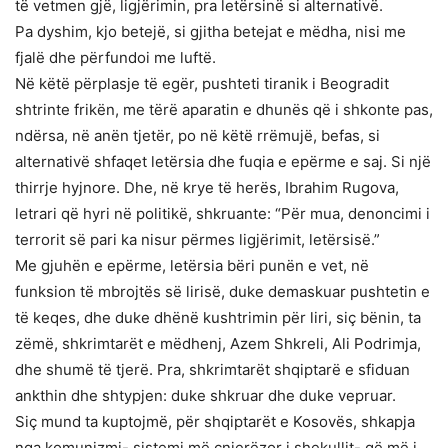
të vetmen gjë, ligjërimin, pra letërsinë si alternativë.
Pa dyshim, kjo betejë, si gjitha betejat e mëdha, nisi me
fjalë dhe përfundoi me luftë.
Në këtë përplasje të egër, pushteti tiranik i Beogradit
shtrinte frikën, me tërë aparatin e dhunës që i shkonte pas,
ndërsa, në anën tjetër, po në këtë rrëmujë, befas, si
alternativë shfaqet letërsia dhe fuqia e epërme e saj. Si një
thirrje hyjnore. Dhe, në krye të herës, Ibrahim Rugova,
letrari që hyri në politikë, shkruante: “Për mua, denoncimi i
terrorit së pari ka nisur përmes ligjërimit, letërsisë.”
Me gjuhën e epërme, letërsia bëri punën e vet, në
funksion të mbrojtës së lirisë, duke demaskuar pushtetin e
të keqes, dhe duke dhënë kushtrimin për liri, siç bënin, ta
zëmë, shkrimtarët e mëdhenj, Azem Shkreli, Ali Podrimja,
dhe shumë të tjerë. Pra, shkrimtarët shqiptarë e sfiduan
ankthin dhe shtypjen: duke shkruar dhe duke vepruar.
Siç mund ta kuptojmë, për shqiptarët e Kosovës, shkapja
nga komunizmi- sistemi më çnjerëzor i shekullit- që më i