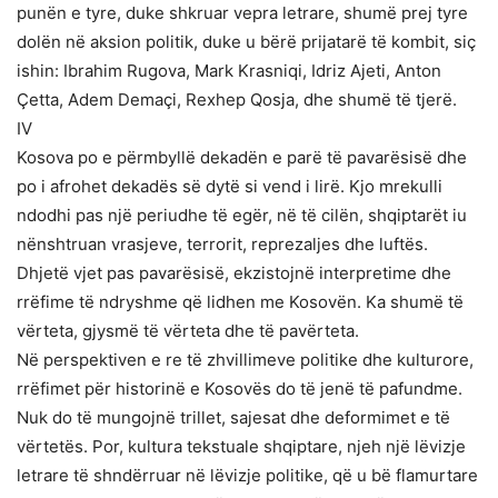
punën e tyre, duke shkruar vepra letrare, shumë prej tyre
dolën në aksion politik, duke u bërë prijatarë të kombit, siç
ishin: Ibrahim Rugova, Mark Krasniqi, Idriz Ajeti, Anton
Çetta, Adem Demaçi, Rexhep Qosja, dhe shumë të tjerë.
IV
Kosova po e përmbyllë dekadën e parë të pavarësisë dhe
po i afrohet dekadës së dytë si vend i lirë. Kjo mrekulli
ndodhi pas një periudhe të egër, në të cilën, shqiptarët iu
nënshtruan vrasjeve, terrorit, reprezaljes dhe luftës.
Dhjetë vjet pas pavarësisë, ekzistojnë interpretime dhe
rrëfime të ndryshme që lidhen me Kosovën. Ka shumë të
vërteta, gjysmë të vërteta dhe të pavërteta.
Në perspektiven e re të zhvillimeve politike dhe kulturore,
rrëfimet për historinë e Kosovës do të jenë të pafundme.
Nuk do të mungojnë trillet, sajesat dhe deformimet e të
vërtetës. Por, kultura tekstuale shqiptare, njeh një lëvizje
letrare të shndërruar në lëvizje politike, që u bë flamurtare