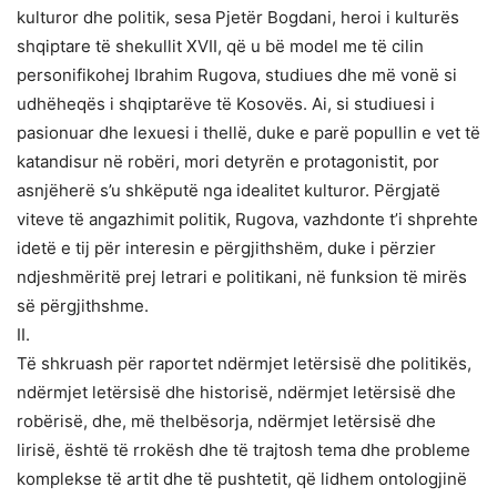
kulturor dhe politik, sesa Pjetër Bogdani, heroi i kulturës
shqiptare të shekullit XVII, që u bë model me të cilin
personifikohej Ibrahim Rugova, studiues dhe më vonë si
udhëheqës i shqiptarëve të Kosovës. Ai, si studiuesi i
pasionuar dhe lexuesi i thellë, duke e parë popullin e vet të
katandisur në robëri, mori detyrën e protagonistit, por
asnjëherë s’u shkëputë nga idealitet kulturor. Përgjatë
viteve të angazhimit politik, Rugova, vazhdonte t’i shprehte
idetë e tij për interesin e përgjithshëm, duke i përzier
ndjeshmëritë prej letrari e politikani, në funksion të mirës
së përgjithshme.
II.
Të shkruash për raportet ndërmjet letërsisë dhe politikës,
ndërmjet letërsisë dhe historisë, ndërmjet letërsisë dhe
robërisë, dhe, më thelbësorja, ndërmjet letërsisë dhe
lirisë, është të rrokësh dhe të trajtosh tema dhe probleme
komplekse të artit dhe të pushtetit, që lidhem ontologjinë