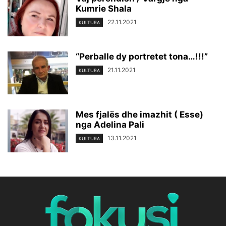
Kumrie Shala
22.11.2021
KULTURA
“Perballe dy portretet tona…!!!”
21.11.2021
KULTURA
Mes fjalës dhe imazhit ( Esse)
nga Adelina Pali
13.11.2021
KULTURA