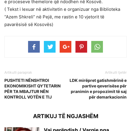
e proceseve themelore që ndodhen në Kosovë.
( Tekst i lexuar në aktivitetin e organizuar nga Biblioteka
“Azem Shkreli” në Pejë, me rastin e 10 vjetorit të
pavarësisë së Kosovës)
Artikulli paraprak
Artikulli tjetër
PUSHTETI NËNSHTROI
LDK mirëpret gatishmërinë e
EKONOMIKISHT QYTETARIN
partive qeverisëse për
PËR TA MBAJTUR NËN
pranimin e propozimit të saj
KONTROLL VOTËN E TIJ
për demarkacionin
ARTIKUJ TË NGJASHËM
Vaj perëndish / Vargje nga