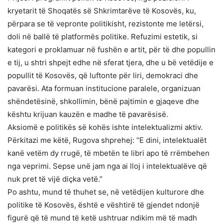
kryetarit të Shoqatës së Shkrimtarëve të Kosovës, ku,
përpara se të vepronte politikisht, rezistonte me letërsi,
doli në ballë të platformës politike. Refuzimi estetik, si
kategori e proklamuar në fushën e artit, për të dhe popullin
e tij, u shtri shpejt edhe në sferat tjera, dhe u bë vetëdije e
popullit të Kosovës, që luftonte për liri, demokraci dhe
pavarësi. Ata formuan institucione paralele, organizuan
shëndetësinë, shkollimin, bënë pajtimin e gjaqeve dhe
kështu krijuan kauzën e madhe të pavarësisë.
Aksiomë e politikës së kohës ishte intelektualizmi aktiv.
Përkitazi me këtë, Rugova shprehej: “E dini, intelektualët
kanë vetëm dy rrugë, të mbetën te libri apo të rrëmbehen
nga veprimi. Sepse unë jam nga ai lloj i intelektualëve që
nuk pret të vijë diçka vetë.”
Po ashtu, mund të thuhet se, në vetëdijen kulturore dhe
politike të Kosovës, është e vështirë të gjendet ndonjë
figurë që të mund të ketë ushtruar ndikim më të madh