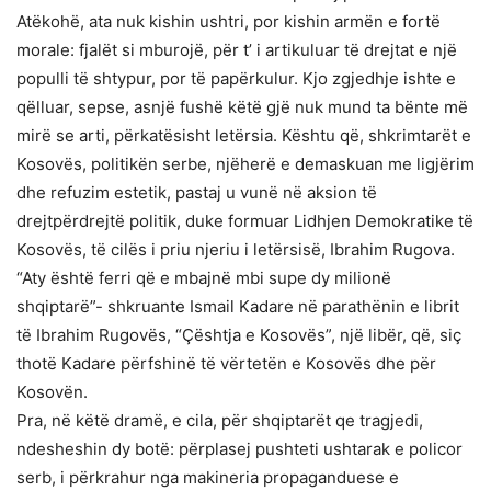
Atëkohë, ata nuk kishin ushtri, por kishin armën e fortë
morale: fjalët si mburojë, për t’ i artikuluar të drejtat e një
populli të shtypur, por të papërkulur. Kjo zgjedhje ishte e
qëlluar, sepse, asnjë fushë këtë gjë nuk mund ta bënte më
mirë se arti, përkatësisht letërsia. Kështu që, shkrimtarët e
Kosovës, politikën serbe, njëherë e demaskuan me ligjërim
dhe refuzim estetik, pastaj u vunë në aksion të
drejtpërdrejtë politik, duke formuar Lidhjen Demokratike të
Kosovës, të cilës i priu njeriu i letërsisë, Ibrahim Rugova.
“Aty është ferri që e mbajnë mbi supe dy milionë
shqiptarë”- shkruante Ismail Kadare në parathënin e librit
të Ibrahim Rugovës, “Çështja e Kosovës”, një libër, që, siç
thotë Kadare përfshinë të vërtetën e Kosovës dhe për
Kosovën.
Pra, në këtë dramë, e cila, për shqiptarët qe tragjedi,
ndesheshin dy botë: përplasej pushteti ushtarak e policor
serb, i përkrahur nga makineria propaganduese e