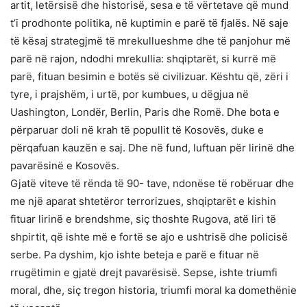
artit, letërsisë dhe historisë, sesa e të vërtetave që mund
t’i prodhonte politika, në kuptimin e parë të fjalës. Në saje
të kësaj strategjmë të mrekullueshme dhe të panjohur më
parë në rajon, ndodhi mrekullia: shqiptarët, si kurrë më
parë, fituan besimin e botës së civilizuar. Kështu që, zëri i
tyre, i prajshëm, i urtë, por kumbues, u dëgjua në
Uashington, Londër, Berlin, Paris dhe Romë. Dhe bota e
përparuar doli në krah të popullit të Kosovës, duke e
përqafuan kauzën e saj. Dhe në fund, luftuan për lirinë dhe
pavarësinë e Kosovës.
Gjatë viteve të rënda të 90- tave, ndonëse të robëruar dhe
me një aparat shtetëror terrorizues, shqiptarët e kishin
fituar lirinë e brendshme, siç thoshte Rugova, atë liri të
shpirtit, që ishte më e fortë se ajo e ushtrisë dhe policisë
serbe. Pa dyshim, kjo ishte beteja e parë e fituar në
rrugëtimin e gjatë drejt pavarësisë. Sepse, ishte triumfi
moral, dhe, siç tregon historia, triumfi moral ka domethënie