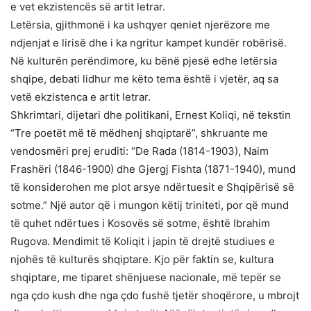
e vet ekzistencës së artit letrar.
Letërsia, gjithmonë i ka ushqyer qeniet njerëzore me
ndjenjat e lirisë dhe i ka ngritur kampet kundër robërisë.
Në kulturën perëndimore, ku bënë pjesë edhe letërsia
shqipe, debati lidhur me këto tema është i vjetër, aq sa
vetë ekzistenca e artit letrar.
Shkrimtari, dijetari dhe politikani, Ernest Koliqi, në tekstin
“Tre poetët më të mëdhenj shqiptarë”, shkruante me
vendosmëri prej eruditi: “De Rada (1814-1903), Naim
Frashëri (1846-1900) dhe Gjergj Fishta (1871-1940), mund
të konsiderohen me plot arsye ndërtuesit e Shqipërisë së
sotme.” Një autor që i mungon këtij triniteti, por që mund
të quhet ndërtues i Kosovës së sotme, është Ibrahim
Rugova. Mendimit të Koliqit i japin të drejtë studiues e
njohës të kulturës shqiptare. Kjo për faktin se, kultura
shqiptare, me tiparet shënjuese nacionale, më tepër se
nga çdo kush dhe nga çdo fushë tjetër shoqërore, u mbrojt