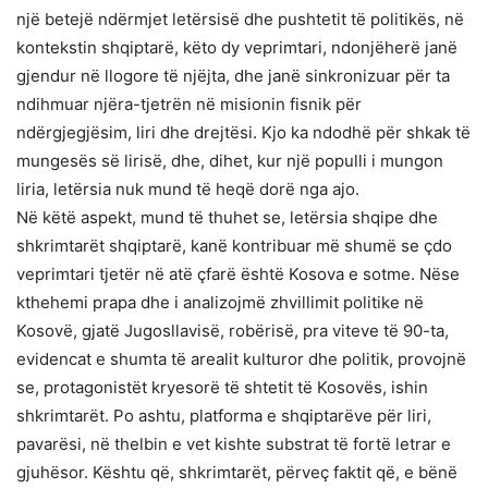
një betejë ndërmjet letërsisë dhe pushtetit të politikës, në
kontekstin shqiptarë, këto dy veprimtari, ndonjëherë janë
gjendur në llogore të njëjta, dhe janë sinkronizuar për ta
ndihmuar njëra-tjetrën në misionin fisnik për
ndërgjegjësim, liri dhe drejtësi. Kjo ka ndodhë për shkak të
mungesës së lirisë, dhe, dihet, kur një populli i mungon
liria, letërsia nuk mund të heqë dorë nga ajo.
Në këtë aspekt, mund të thuhet se, letërsia shqipe dhe
shkrimtarët shqiptarë, kanë kontribuar më shumë se çdo
veprimtari tjetër në atë çfarë është Kosova e sotme. Nëse
kthehemi prapa dhe i analizojmë zhvillimit politike në
Kosovë, gjatë Jugosllavisë, robërisë, pra viteve të 90-ta,
evidencat e shumta të arealit kulturor dhe politik, provojnë
se, protagonistët kryesorë të shtetit të Kosovës, ishin
shkrimtarët. Po ashtu, platforma e shqiptarëve për liri,
pavarësi, në thelbin e vet kishte substrat të fortë letrar e
gjuhësor. Kështu që, shkrimtarët, përveç faktit që, e bënë