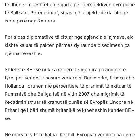
të dhënë “mbështetjen e qartë për perspektivën evropiane
të Ballkanit Perëndimor”, sipas një projekt -deklarate që
ishte parë nga Reuters.
Por sipas diplomatëve të cituar nga agjencia e lajmeve, ajo
kishte kaluar të paktën përmes dy raunde bisedimesh pa
një marrëveshje.
Shtetet e BE -së nuk kanë bërë të njohura pozicionet e
tyre, por vendet e pasura veriore si Danimarka, Franca dhe
Hollanda i druhen një përsëritjeje të pranimit të nxituar të
Rumanisë dhe Bullgarisë në vitin 2007 dhe migrimit të
keqadministruar të krahut të punës së Evropës Lindore në
Britani që i bëri shumë britanikë të ktheheshin kundër BE -
së.
Në mars të vitit të kaluar Këshilli Evropian vendosi hapjen e