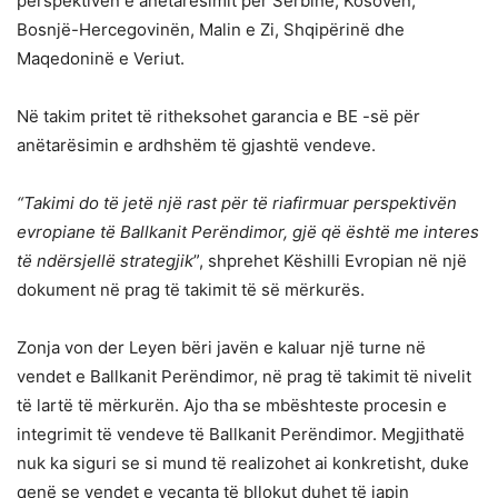
perspektivën e anëtarësimit për Serbinë, Kosovën,
Bosnjë-Hercegovinën, Malin e Zi, Shqipërinë dhe
Maqedoninë e Veriut.
Në takim pritet të ritheksohet garancia e BE -së për
anëtarësimin e ardhshëm të gjashtë vendeve.
“Takimi do të jetë një rast për të riafirmuar perspektivën
evropiane të Ballkanit Perëndimor, gjë që është me interes
të ndërsjellë strategjik
”, shprehet Këshilli Evropian në një
dokument në prag të takimit të së mërkurës.
Zonja von der Leyen bëri javën e kaluar një turne në
vendet e Ballkanit Perëndimor, në prag të takimit të nivelit
të lartë të mërkurën. Ajo tha se mbështeste procesin e
integrimit të vendeve të Ballkanit Perëndimor. Megjithatë
nuk ka siguri se si mund të realizohet ai konkretisht, duke
qenë se vendet e veçanta të bllokut duhet të japin