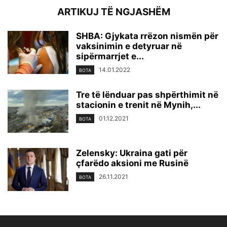
ARTIKUJ TË NGJASHËM
SHBA: Gjykata rrëzon nismën për
vaksinimin e detyruar në
sipërmarrjet e...
14.01.2022
BOTA
Tre të lënduar pas shpërthimit në
stacionin e trenit në Mynih,...
01.12.2021
BOTA
Zelensky: Ukraina gati për
çfarëdo aksioni me Rusinë
26.11.2021
BOTA