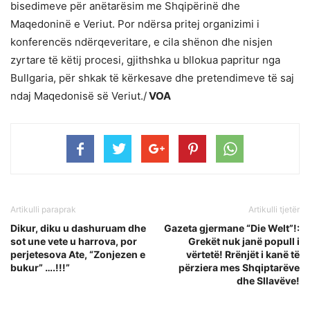
bisedimeve për anëtarësim me Shqipërinë dhe
Maqedoninë e Veriut. Por ndërsa pritej organizimi i
konferencës ndërqeveritare, e cila shënon dhe nisjen
zyrtare të këtij procesi, gjithshka u bllokua papritur nga
Bullgaria, për shkak të kërkesave dhe pretendimeve të saj
ndaj Maqedonisë së Veriut./
VOA
Artikulli paraprak
Artikulli tjetër
Dikur, diku u dashuruam dhe
Gazeta gjermane “Die Welt”!:
sot une vete u harrova, por
Grekët nuk janë popull i
perjetesova Ate, “Zonjezen e
vërtetë! Rrënjët i kanë të
bukur” ….!!!”
përziera mes Shqiptarëve
dhe Sllavëve!