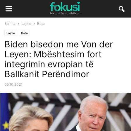
Ballina
Lajme
Bota
Lajme
Bota
Biden bisedon me Von der
Leyen: Mbështesim fort
integrimin evropian të
Ballkanit Perëndimor
05.10.2021