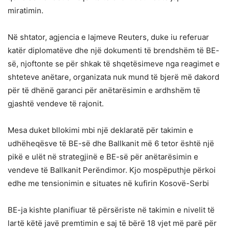
miratimin.
Në shtator, agjencia e lajmeve Reuters, duke iu referuar
katër diplomatëve dhe një dokumenti të brendshëm të BE-
së, njoftonte se për shkak të shqetësimeve nga reagimet e
shteteve anëtare, organizata nuk mund të bjerë më dakord
për të dhënë garanci për anëtarësimin e ardhshëm të
gjashtë vendeve të rajonit.
Mesa duket bllokimi mbi një deklaratë për takimin e
udhëheqësve të BE-së dhe Ballkanit më 6 tetor është një
pikë e ulët në strategjinë e BE-së për anëtarësimin e
vendeve të Ballkanit Perëndimor. Kjo mospëputhje përkoi
edhe me tensionimin e situates në kufirin Kosovë-Serbi
BE-ja kishte planifiuar të përsëriste në takimin e nivelit të
lartë këtë javë premtimin e saj të bërë 18 vjet më parë për