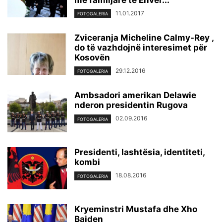
me familjarë të Enver...
11.01.2017
FOTOGALERIA
Zviceranja Micheline Calmy-Rey ,
do të vazhdojnë interesimet për
Kosovën
29.12.2016
FOTOGALERIA
Ambsadori amerikan Delawie
nderon presidentin Rugova
02.09.2016
FOTOGALERIA
Presidenti, lashtësia, identiteti,
kombi
18.08.2016
FOTOGALERIA
Kryeminstri Mustafa dhe Xho
Bajden