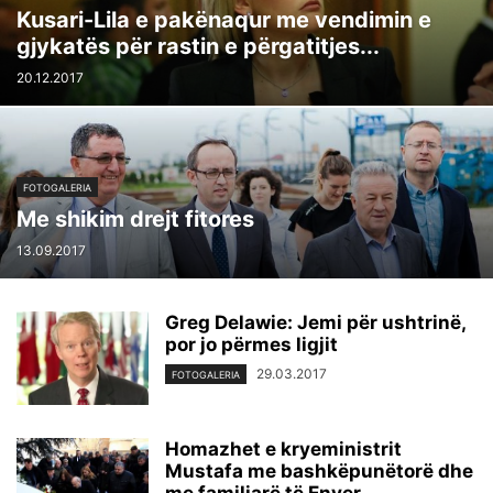
Kusari-Lila e pakënaqur me vendimin e
gjykatës për rastin e përgatitjes...
20.12.2017
FOTOGALERIA
Me shikim drejt fitores
13.09.2017
Greg Delawie: Jemi për ushtrinë,
por jo përmes ligjit
29.03.2017
FOTOGALERIA
Homazhet e kryeministrit
Mustafa me bashkëpunëtorë dhe