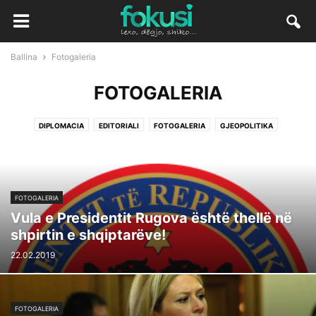
Ballina
Fotogaleria
FOTOGALERIA
DIPLOMACIA
EDITORIALI
FOTOGALERIA
GJEOPOLITIKA
FOTOGALERIA
Vula e Presidentit Rugova është thellë në
shpirtin e shqiptarëve!
22.02.2019
FOTOGALERIA