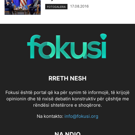
17.08.2016
FOTOGALERIA
RRETH NESH
Fokusi është portal që ka për synim të informojë, të krijojë
opinionin dhe të nxisë debatin konstruktiv për çështje me
rëndësi shtetërore e shoqërore.
Na kontakto:
info@fokusi.org
NA NDIQ