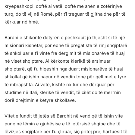
kryepeshkopi, qoftë ai vetë, qoftë me anën e zotërinjve
turq, do të vij në Romë, për t’i treguar të gjitha dhe për të
kërkuar ndihmë.
Bardhi e shikonte detyrën e peshkopit jo thjesht si të një
misionari kishëtar, por edhe të pregatiste të rinj shqiptarë
të shkolluar e t’i vinte fre dërgimit të misionarëve të huaj
në viset shqiptare. Ai kërkonte klerikë të arsimuar
shqiptarë, që t’u hiqeshin nga duart misionarëve të huaj
shkollat që ishin hapur në vendin tonë për qëllimet e tyre
të mbrapshta. Ai vetë, kishte nxitur dhe dërguar për
studime në Itali, klerikë të vendit, të cilët do të merrnin
dorë drejtimin e këtyre shkollave.
Vitet e fundit të jetës së Bardhit në vend që të ishin vite
pune në lëmin e gjuhësisë e të letërsisë shqipe dhe të
lëvizjes shqiptare për t’u çliruar, siç pritej prej hartuesit të