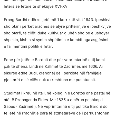
letërsisë fetare të shekujve XVI-XVII.
Frang Bardhi ndërroi jetë më 1 korrik të vitit 1643. Ipeshkvi
shqiptar i përket aradhes së atyre priftërinjve e ipeshkvijve
shqiptarë, të cilët, duke kultivuar gjuhën shqipe e ushqyer
shpirtin, kishin si synim shpëtimin e kombit nga asgjësimi
e falimentimi politik e fetar.
Edhe për jetën e Bardhit dhe për veprimtarinë e tij kemi
pak të dhëna. Lindi në Kallmet të Zadrimës më 1606. Ai
sikurse edhe Budi, krenohej që i perkiste një familjeje
pjestarët e së cilës nuk u rreshtuan me pushtuesit.
Studimet i kreu në Itali, në kolegjin e Loretos dhe pastaj në
atë të Propaganda Fides. Me 1635 u emërua peshkop i
Sapes ( Zadrimë ). Në veprimtarinë e tij politike Bardhi do
te jetë në rradhët e para të atdhetarëve që i përkushtohen