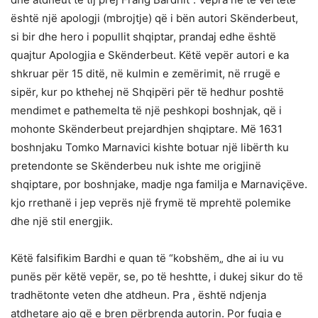
është një apologji (mbrojtje) që i bën autori Skënderbeut,
si bir dhe hero i popullit shqiptar, prandaj edhe është
quajtur Apologjia e Skënderbeut. Këtë vepër autori e ka
shkruar për 15 ditë, në kulmin e zemërimit, në rrugë e
sipër, kur po kthehej në Shqipëri për të hedhur poshtë
mendimet e pathemelta të një peshkopi boshnjak, që i
mohonte Skënderbeut prejardhjen shqiptare. Më 1631
boshnjaku Tomko Marnavici kishte botuar një libërth ku
pretendonte se Skënderbeu nuk ishte me origjinë
shqiptare, por boshnjake, madje nga familja e Marnaviçëve.
kjo rrethanë i jep veprës një frymë të mprehtë polemike
dhe një stil energjik.
Këtë falsifikim Bardhi e quan të “kobshëm„ dhe ai iu vu
punës për këtë vepër, se, po të heshtte, i dukej sikur do të
tradhëtonte veten dhe atdheun. Pra , është ndjenja
atdhetare ajo që e bren përbrenda autorin. Por fuqia e