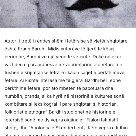
Autori i tretë i rëndësishëm i letërsisë së vjetër shqiptare
është Frang Bardhi. Midis autorëve të tjerë të kësaj
periudhe, Bardhi zë një vend të vecantë. Duke ndjekur
vazhdën e paraardhësve në veprimtarinë atdhetare, në
fushën e krijimtarisë letrare i kalon caqet e përkthimeve
fetare. Ai kishte interesa më të gjera. Bardhi bëri edhe
përkthime fetare, por ato mbeten të pabotuara dhe
humbën, prandaj ai ka hyrë në historinë e kulturës sonë
kombëtare si leksikografi i parë shqiptar, si historian,
folklorist e etnograf. Bardhi studiohet në historine e
letërsisë sonë me dy vepra oigjinale: “Fjalori latinisht-
shqip„ dhe “Apologjia e Skënderbeut„. Këto vepra e lidhin
atë më tepër me humanizmin shqiptar sesa me traditën e