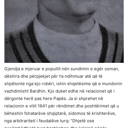
Gjendja e mjeruar e popullit nën sundimin e egër osman,
dëshira dhe përpjekjet për t’a ndihmuar atë që të
shpëtonte nga kjo robëri, ishin shqetësime që e mundonin
vazhdimisht Bardhin. Kjo duket edhe në relacionet që i
dërgonte herë pas here Papës. Ja si shprehet në
relacionin e vitit 1641 për rëndimet dhe poshtërimet që u
bëheshin fshatarëve shqiptarë, sidomos të krishterëve,
nga arbitrariteti i feudalëve turq: “Dhjetë ose