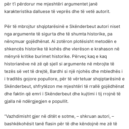
për t’i përdorur me mjeshtëri argumentet janë
karakteristika dalluese të veprës dhe të vetë autorit.
Për të mbrojtur shqiptarësinë e Skënderbeut autori niset
nga argumente të sigurta dhe të shumta historike, pa
nënçmuar gojëdhënat. Ai zotëron plotësisht metodën e
shkencës historike të kohës dhe vlerëson e krahason në
mënyrë kritike burimet historike. Përveç kaq e kaq
historianëve në zë që sjell si argumente në mbrojte të
tezës së vet të drejtë, Bardhi si një njohës dhe mbledhës i
i traditës gojore popullore, për të vërtetuar shqiptarësinë e
Skënderbeut, shfrytëzon me mjeshtëri të rrallë gojëdhënat
dhe faktin që emri i Skënderbeut dhe kujtimi i tij rrojnë të
gjalla në ndërgjegjen e popullit.
“Vazhdimisht gjer në ditët e sotme, – shkruan autori, –
bashkëkohësit tanë flasin për të dhe këndojnë me zë të