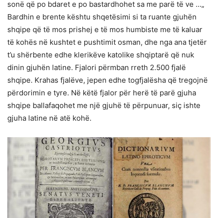
sonë që po bdaret e po bastardhohet sa me parë të ve …„
Bardhin e brente kështu shqetësimi si ta ruante gjuhën
shqipe që të mos prishej e të mos humbiste me të kaluar
të kohës në kushtet e pushtimit osman, dhe nga ana tjetër
t’u shërbente edhe klerikëve katolike shqiptarë që nuk
dinin gjuhën latine. Fjalori përmban rreth 2.500 fjalë
shqipe. Krahas fjalëve, jepen edhe togfjalësha që tregojnë
përdorimin e tyre. Në këtë fjalor për herë të parë gjuha
shqipe ballafaqohet me një gjuhë të përpunuar, siç ishte
gjuha latine në atë kohë.