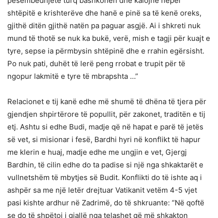
pesëmbëdhjetë turq bashkohen dhe kalojnë nëpër
shtëpitë e krishterëve dhe hanë e pinë sa të kenë oreks,
gjithë ditën gjithë natën pa paguar asgjë. Ai i shkreti nuk
mund të thotë se nuk ka bukë, verë, mish e tagji për kuajt e
tyre, sepse ia përmbysin shtëpinë dhe e rrahin egërsisht.
Po nuk pati, duhët të lerë peng rrobat e trupit për të
ngopur lakmitë e tyre të mbrapshta …”
Relacionet e tij kanë edhe më shumë të dhëna të tjera për
gjendjen shpirtërore të popullit, për zakonet, traditën e tij
etj. Ashtu si edhe Budi, madje që në hapat e parë të jetës
së vet, si misionar i fesë, Bardhi hyri në konflikt të hapur
me klerin e huaj, madje edhe me ungjin e vet, Gjergj
Bardhin, të cilin edhe do ta padise si një nga shkaktarët e
vullnetshëm të mbytjes së Budit. Konflikti do të ishte aq i
ashpër sa me një letër drejtuar Vatikanit vetëm 4-5 vjet
pasi kishte ardhur në Zadrimë, do të shkruante: “Në qoftë
se do të shpëtoj i gjallë nga telashet që më shkakton