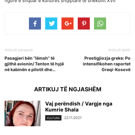
figurë e shquar e kulturës shqiptare të shekullit XVII
Artikulli paraprak
Artikulli tjetër
Pasagjeri bën “lëmsh” të
Prestigjiozja greke: Po
gjithë avionin/ Tenton të hyjë
intensifikohen raportet
në kabinën e pilotit dhe…
Greqi-Kosovë
ARTIKUJ TË NGJASHËM
Vaj perëndish / Vargje nga
Kumrie Shala
22.11.2021
KULTURA