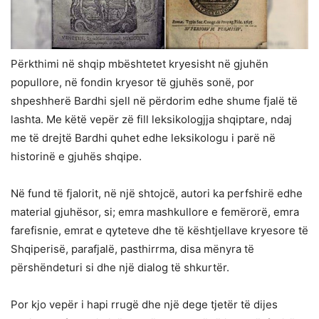
Përkthimi në shqip mbështetet kryesisht në gjuhën
popullore, në fondin kryesor të gjuhës sonë, por
shpeshherë Bardhi sjell në përdorim edhe shume fjalë të
lashta. Me këtë vepër zë fill leksikologjja shqiptare, ndaj
me të drejtë Bardhi quhet edhe leksikologu i parë në
historinë e gjuhës shqipe.
Në fund të fjalorit, në një shtojcë, autori ka perfshirë edhe
material gjuhësor, si; emra mashkullore e femërorë, emra
farefisnie, emrat e qyteteve dhe të kështjellave kryesore të
Shqiperisë, parafjalë, pasthirrma, disa mënyra të
përshëndeturi si dhe një dialog të shkurtër.
Por kjo vepër i hapi rrugë dhe një dege tjetër të dijes