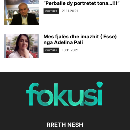
“Perballe dy portretet tona…!!!”
21.11.2021
KULTURA
Mes fjalës dhe imazhit ( Esse)
nga Adelina Pali
13.11.2021
KULTURA
RRETH NESH