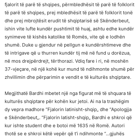
fjalorit të parë të shqipes, përmbledhësit të parë të folklorit
të parë të shqipes, prej mbledhësit të parë të folklorit tonë
dhe prej mbrojtësit erudit të shqiptarisë së Skënderbeut,
ishin vite lufte kundër pushtimit të huaj, ashtu edhe kundër
synimeve të kishës katolike të Romës, vite që e lodhën
shumë. Duke u gjendur në pellgun e kundërshtimeve dhe
të intrigave që u thurren kundër tij më në fund u dorëzua,
në mos drejpërdrejt, tërthorazi. Vdiq fare i ri, në moshën
37-vjeçare, në një kohë kur mund të ndihmonte shumë për
zhvillimin dhe përparimin e vendit e të kulturës shqiptare.
Megjithatë Bardhi mbetet një nga figurat më të shquara të
kulturës shqiptare për kohën kur jetoi. Ai na la trashëgim
dy vepra madhore “Fjalorin latinisht-shqip„ dhe “Apologjja
e Skënderbeut„. “Fjalorin latisht-shqip„ Bardhi e shkroi që
kur ishte student dhe e botoi më 1635 në Romë. Autori
thotë se e shkroi këtë vepër që t’i ndihmonte “…gjuhës