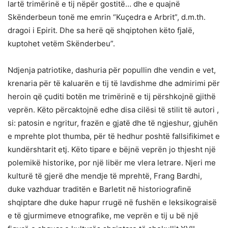
lartë trimërinë e tij nëpër gostitë… dhe e quajnë
Skënderbeun tonë me emrin “Kuçedra e Arbrit”, d.m.th.
dragoi i Epirit. Dhe sa herë që shqiptohen këto fjalë,
kuptohet vetëm Skënderbeu”.
Ndjenja patriotike, dashuria për popullin dhe vendin e vet,
krenaria për të kaluarën e tij të lavdishme dhe admirimi për
heroin që çuditi botën me trimërinë e tij përshkojnë gjithë
veprën. Këto përcaktojnë edhe disa cilësi të stilit të autori ,
si: patosin e ngritur, frazën e gjatë dhe të ngjeshur, gjuhën
e mprehte plot thumba, për të hedhur poshtë fallsifikimet e
kundërshtarit etj. Këto tipare e bëjnë veprën jo thjesht një
polemikë historike, por një libër me vlera letrare. Njeri me
kulturë të gjerë dhe mendje të mprehtë, Frang Bardhi,
duke vazhduar traditën e Barletit në historiografinë
shqiptare dhe duke hapur rrugë në fushën e leksikograisë
e të gjurmimeve etnografike, me veprën e tij u bë një