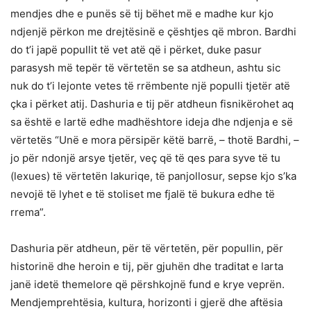
mendjes dhe e punës së tij bëhet më e madhe kur kjo
ndjenjë përkon me drejtësinë e çështjes që mbron. Bardhi
do t’i japë popullit të vet atë që i përket, duke pasur
parasysh më tepër të vërtetën se sa atdheun, ashtu sic
nuk do t’i lejonte vetes të rrëmbente një populli tjetër atë
çka i përket atij. Dashuria e tij për atdheun fisnikërohet aq
sa është e lartë edhe madhështore ideja dhe ndjenja e së
vërtetës “Unë e mora përsipër këtë barrë, – thotë Bardhi, –
jo për ndonjë arsye tjetër, veç që të qes para syve të tu
(lexues) të vërtetën lakuriqe, të panjollosur, sepse kjo s’ka
nevojë të lyhet e të stoliset me fjalë të bukura edhe të
rrema”.
Dashuria për atdheun, për të vërtetën, për popullin, për
historinë dhe heroin e tij, për gjuhën dhe traditat e larta
janë idetë themelore që përshkojnë fund e krye veprën.
Mendjemprehtësia, kultura, horizonti i gjerë dhe aftësia