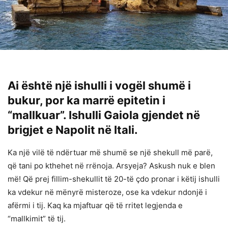
Ai është një ishulli i vogël shumë i
bukur, por ka marrë epitetin i
“mallkuar”. Ishulli Gaiola gjendet në
brigjet e Napolit në Itali.
Ka një vilë të ndërtuar më shumë se një shekull më parë,
që tani po kthehet në rrënoja. Arsyeja? Askush nuk e blen
më! Që prej fillim-shekullit të 20-të çdo pronar i këtij ishulli
ka vdekur në mënyrë misteroze, ose ka vdekur ndonjë i
afërmi i tij. Kaq ka mjaftuar që të rritet legjenda e
“mallkimit” të tij.