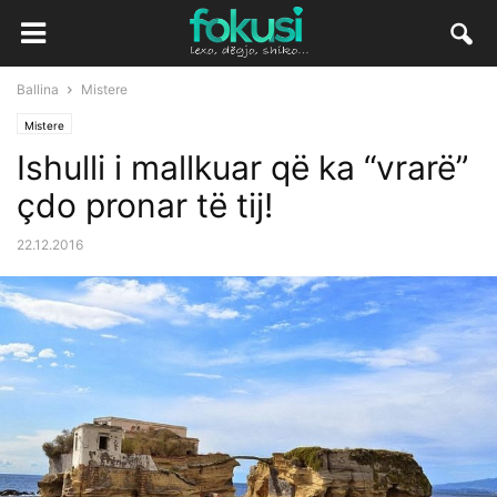
Ballina
Mistere
Mistere
Ishulli i mallkuar që ka “vrarë”
çdo pronar të tij!
22.12.2016