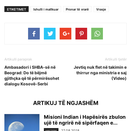
ETIKETIMET
Ishulli i mallkuar
Pronar të vrarë
Vrasje
Artikulli paraprak
Artikulli tjetër
Ambasadori i SHBA-së në
Jevtiq nuk flet në takimin e
Beograd: Do të bëjmë
thirrur nga ministria e saj
gjithçka që të përmirësohet
(Video)
dialogu Kosovë-Serbi
ARTIKUJ TË NGJASHËM
Misioni Indian i Hapësirës zbulon
ujë të ngrirë në sipërfaqen e...
27.08.2018
MISTERE