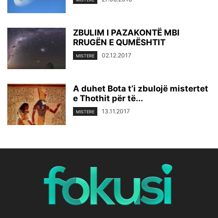
ZBULIM I PAZAKONTË MBI
RRUGËN E QUMËSHTIT
02.12.2017
MISTERE
A duhet Bota t’i zbulojë mistertet
e Thothit për të...
13.11.2017
MISTERE