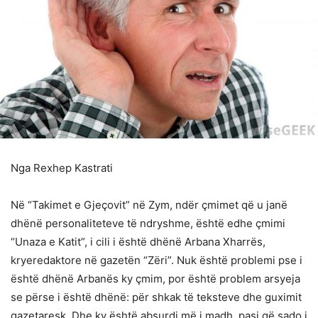
Nga Rexhep Kastrati
Në “Takimet e Gjeçovit” në Zym, ndër çmimet që u janë
dhënë personaliteteve të ndryshme, është edhe çmimi
“Unaza e Katit”, i cili i është dhënë Arbana Xharrës,
kryeredaktore në gazetën “Zëri”. Nuk është problemi pse i
është dhënë Arbanës ky çmim, por është problem arsyeja
se përse i është dhënë: për shkak të teksteve dhe guximit
gazetaresk. Dhe ky është absurdi më i madh, pasi që sado i