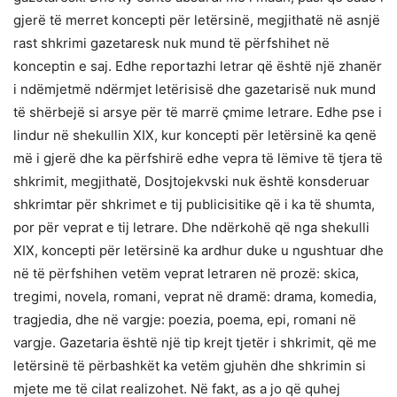
gjerë të merret koncepti për letërsinë, megjithatë në asnjë
rast shkrimi gazetaresk nuk mund të përfshihet në
konceptin e saj. Edhe reportazhi letrar që është një zhanër
i ndëmjetmë ndërmjet letërisisë dhe gazetarisë nuk mund
të shërbejë si arsye për të marrë çmime letrare. Edhe pse i
lindur në shekullin XIX, kur koncepti për letërsinë ka qenë
më i gjerë dhe ka përfshirë edhe vepra të lëmive të tjera të
shkrimit, megjithatë, Dosjtojekvski nuk është konsderuar
shkrimtar për shkrimet e tij publicisitike që i ka të shumta,
por për veprat e tij letrare. Dhe ndërkohë që nga shekulli
XIX, koncepti për letërsinë ka ardhur duke u ngushtuar dhe
në të përfshihen vetëm veprat letraren në prozë: skica,
tregimi, novela, romani, veprat në dramë: drama, komedia,
tragjedia, dhe në vargje: poezia, poema, epi, romani në
vargje. Gazetaria është një tip krejt tjetër i shkrimit, që me
letërsinë të përbashkët ka vetëm gjuhën dhe shkrimin si
mjete me të cilat realizohet. Në fakt, as a jo që quhej