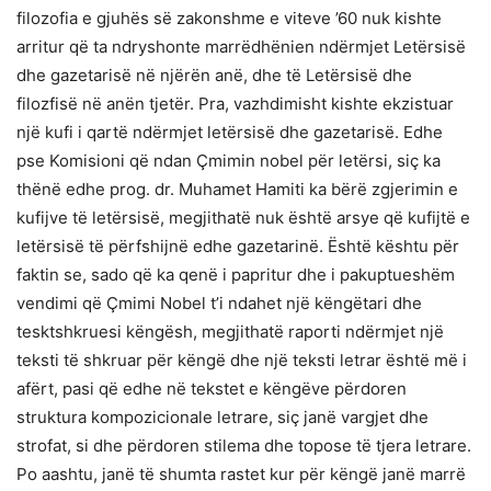
filozofia e gjuhës së zakonshme e viteve ’60 nuk kishte
arritur që ta ndryshonte marrëdhënien ndërmjet Letërsisë
dhe gazetarisë në njërën anë, dhe të Letërsisë dhe
filozfisë në anën tjetër. Pra, vazhdimisht kishte ekzistuar
një kufi i qartë ndërmjet letërsisë dhe gazetarisë. Edhe
pse Komisioni që ndan Çmimin nobel për letërsi, siç ka
thënë edhe prog. dr. Muhamet Hamiti ka bërë zgjerimin e
kufijve të letërsisë, megjithatë nuk është arsye që kufijtë e
letërsisë të përfshijnë edhe gazetarinë. Është kështu për
faktin se, sado që ka qenë i papritur dhe i pakuptueshëm
vendimi që Çmimi Nobel t’i ndahet një këngëtari dhe
tesktshkruesi këngësh, megjithatë raporti ndërmjet një
teksti të shkruar për këngë dhe një teksti letrar është më i
afërt, pasi që edhe në tekstet e këngëve përdoren
struktura kompozicionale letrare, siç janë vargjet dhe
strofat, si dhe përdoren stilema dhe topose të tjera letrare.
Po aashtu, janë të shumta rastet kur për këngë janë marrë