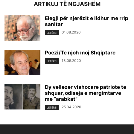
ARTIKUJ TË NGJASHËM
Elegji për njerëzit e lidhur me rrip
sanitar
01.08.2020
LETËRSI
Poezi/Te njoh moj Shqiptare
13.05.2020
LETËRSI
Dy vellezer vishocare patriote te
shquar, odiseja e mergimtarve
me “arabkat”
25.04.2020
LETËRSI