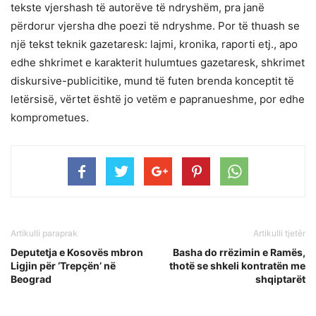
tekste vjershash të autorëve të ndryshëm, pra janë
përdorur vjersha dhe poezi të ndryshme. Por të thuash se
një tekst teknik gazetaresk: lajmi, kronika, raporti etj., apo
edhe shkrimet e karakterit hulumtues gazetaresk, shkrimet
diskursive-publicitike, mund të futen brenda konceptit të
letërsisë, vërtet është jo vetëm e papranueshme, por edhe
komprometues.
Artikulli paraprak
Artikulli tjetër
Deputetja e Kosovës mbron
Basha do rrëzimin e Ramës,
Ligjin për ‘Trepçën’ në
thotë se shkeli kontratën me
Beograd
shqiptarët