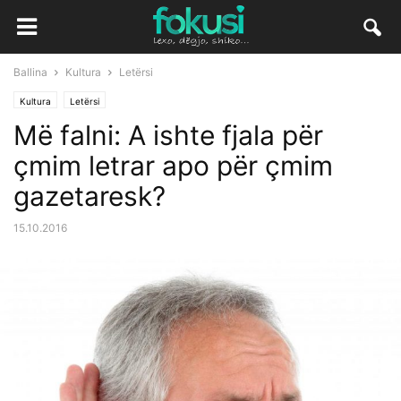
Ballina
Kultura
Letërsi
Kultura
Letërsi
Më falni: A ishte fjala për
çmim letrar apo për çmim
gazetaresk?
15.10.2016