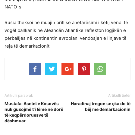
NATO-s.
Rusia theksoi në muajin prill se anëtarësimi i këtij vendi të
vogël ballkanik në Aleancën Atlantike reflekton logjikën e
përballjes në kontinentin evropian, vendosjen e linjave të
reja të demarkacionit.
Artikulli paraprak
Artikulli tjetër
Mustafa: Asetet e Kosovës
Haradinaj tregon se çka do të
nuk guxojmë t’i lëmë në dorë
bëj me demarkacionin
të keqpërdoruesve të
dëshmuar.