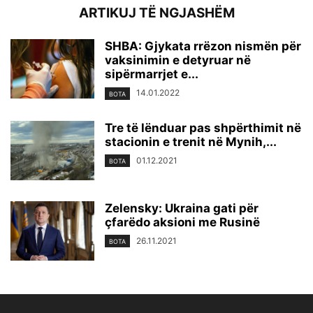
ARTIKUJ TË NGJASHËM
SHBA: Gjykata rrëzon nismën për
vaksinimin e detyruar në
sipërmarrjet e...
14.01.2022
BOTA
Tre të lënduar pas shpërthimit në
stacionin e trenit në Mynih,...
01.12.2021
BOTA
Zelensky: Ukraina gati për
çfarëdo aksioni me Rusinë
26.11.2021
BOTA