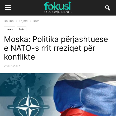
Ballina
Lajme
Bota
Lajme
Bota
Moska: Politika përjashtuese
e NATO-s rrit rreziqet për
konflikte
26.05.2017