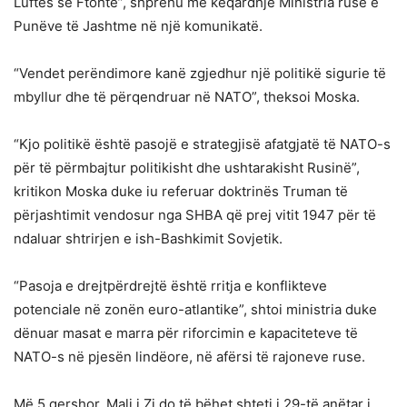
Luftës së Ftohtë”, shprehu me keqardhje Ministria ruse e
Punëve të Jashtme në një komunikatë.
“Vendet perëndimore kanë zgjedhur një politikë sigurie të
mbyllur dhe të përqendruar në NATO”, theksoi Moska.
“Kjo politikë është pasojë e strategjisë afatgjatë të NATO-s
për të përmbajtur politikisht dhe ushtarakisht Rusinë”,
kritikon Moska duke iu referuar doktrinës Truman të
përjashtimit vendosur nga SHBA që prej vitit 1947 për të
ndaluar shtrirjen e ish-Bashkimit Sovjetik.
“Pasoja e drejtpërdrejtë është rritja e konflikteve
potenciale në zonën euro-atlantike”, shtoi ministria duke
dënuar masat e marra për riforcimin e kapaciteteve të
NATO-s në pjesën lindëore, në afërsi të rajoneve ruse.
Më 5 qershor, Mali i Zi do të bëhet shteti i 29-të anëtar i