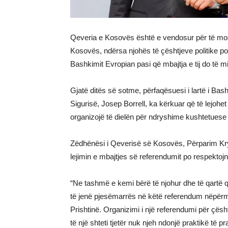
Qeveria e Kosovës është e vendosur për të mos l
Kosovës, ndërsa njohës të çështjeve politike po 
Bashkimit Evropian pasi që mbajtja e tij do të 
Gjatë ditës së sotme, përfaqësuesi i lartë i Bas
Sigurisë, Josep Borrell, ka kërkuar që të lejoh
organizojë të dielën për ndryshime kushtetuese 
Zëdhënësi i Qeverisë së Kosovës, Përparim Kry
lejimin e mbajtjes së referendumit po respektoj
“Ne tashmë e kemi bërë të njohur dhe të qartë
të jenë pjesëmarrës në këtë referendum nëpërm
Prishtinë. Organizimi i një referendumi për çështj
të një shteti tjetër nuk njeh ndonjë praktikë t