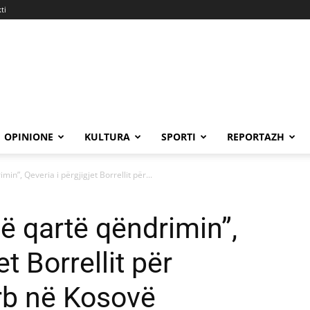
ti
OPINIONE
KULTURA
SPORTI
REPORTAZH
in”, Qeveria i përgjigjet Borrellit për...
ë qartë qëndrimin”,
et Borrellit për
rb në Kosovë