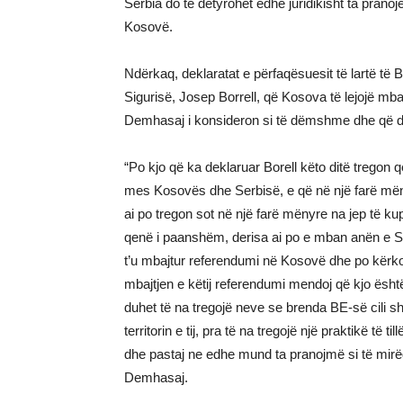
Serbia do të detyrohet edhe juridikisht ta prano
Kosovë.
Ndërkaq, deklaratat e përfaqësuesit të lartë të 
Sigurisë, Josep Borrell, që Kosova të lejojë mb
Demhasaj i konsideron si të dëmshme dhe që d
“Po kjo që ka deklaruar Borell këto ditë tregon 
mes Kosovës dhe Serbisë, e që në një farë mëny
ai po tregon sot në një farë mënyre na jep të 
qenë i paanshëm, derisa ai po e mban anën e Se
t’u mbajtur referendumi në Kosovë dhe po kërkon
mbajtjen e këtij referendumi mendoj që kjo ësht
duhet të na tregojë neve se brenda BE-së cili sht
territorin e tij, pra të na tregojë një praktikë 
dhe pastaj ne edhe mund ta pranojmë si të mirë
Demhasaj.