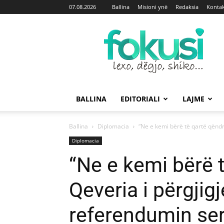
07.08.2026
Ballina
Misioni ynë
Redaksia
Kontak
Fokusi
BALLINA
EDITORIALI
LAJME
Ballina
Diplomacia
“Ne e kemi bërë të qartë qëndrim
Diplomacia
“Ne e kemi bërë t
Qeveria i përgjigj
referendumin se