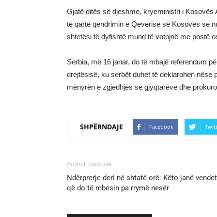
Gjatë ditës së djeshme, kryeministri i Kosovës A
të qartë qëndrimin e Qeverisë së Kosovës se 
shtetësi të dyfishtë mund të votojnë me postë o
Serbia, më 16 janar, do të mbajë referendum p
drejtësisë, ku serbët duhet të deklarohen nëse 
mënyrën e zgjedhjes së gjyqtarëve dhe prokuro
SHPËRNDAJE
Facebook
Twit
Artikulli paraprak
Ndërprerje deri në shtatë orë: Këto janë vendet
që do të mbesin pa rrymë nesër