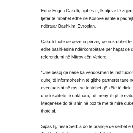
Edhe Eugen Cakolli, njohës i çështjeve të zgjedh
tjetër të mbahet edhe në Kosovë është e padrejt
ndërtuar Bashkimi Evropian.
Cakolli thotë që qeveria përveç që nuk duhet të le
edhe bashkësinë ndërkombëtare për hapat që do
referendumi në Mitrovicën Veriore.
“Unë besoj që nëse ka vendosmëri të institucio
duhej të informoheshin të gjithë partnerët tanë 
eventualisht në rast se tentohet që këtë të diele
dhe lokalitete të caktuara, në mënyrë që të evi
Meqenëse do të ishin në pozitë më të mirë duke i
thotë ai.
Sipas tij, nëse Serbia do të pranojë që serbët