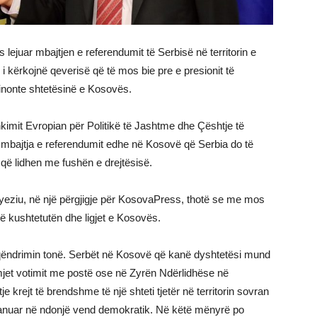
ejuar mbajtjen e referendumit të Serbisë në territorin e
i kërkojnë qeverisë që të mos bie pre e presionit të
minonte shtetësinë e Kosovës.
hkimit Evropian për Politikë të Jashtme dhe Çështje të
et mbajtja e referendumit edhe në Kosovë që Serbia do të
që lidhen me fushën e drejtësisë.
eziu, në një përgjigje për KosovaPress, thotë se me mos
në kushtetutën dhe ligjet e Kosovës.
 qëndrimin tonë. Serbët në Kosovë që kanë dyshtetësi mund
jet votimit me postë ose në Zyrën Ndërlidhëse në
e krejt të brendshme të një shteti tjetër në territorin sovran
ë pranuar në ndonjë vend demokratik. Në këtë mënyrë po