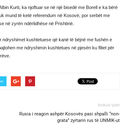
lbin Kurti, ka njoftuar se në një bisedë me Borell e ka bërë
nuk mund të ketë referendum në Kosovë, por serbët me
se në zyrën ndërlidhëse në Prishtinë.
ër ndryshimet kushtetuese që kanë të bëjnë me fushën e
pajtohen me ndryshimin kushtetues në pjesën ku flitet për
rëve.
ter
Artikulli tjetër
Rusia i reagon ashpër Kosovës pasi shpalli “non-
grata” zyrtarin rus të UNMIK-ut