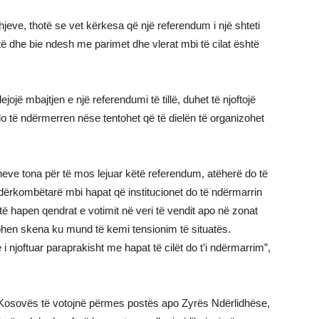
jeve, thotë se vet kërkesa që një referendum i një shteti
ë dhe bie ndesh me parimet dhe vlerat mbi të cilat është
jojë mbajtjen e një referendumi të tillë, duhet të njoftojë
 të ndërmerren nëse tentohet që të dielën të organizohet
neve tona për të mos lejuar këtë referendum, atëherë do të
ndërkombëtarë mbi hapat që institucionet do të ndërmarrin
 të hapen qendrat e votimit në veri të vendit apo në zonat
tohen skena ku mund të kemi tensionim të situatës.
 njoftuar paraprakisht me hapat të cilët do t’i ndërmarrim”,
 e Kosovës të votojnë përmes postës apo Zyrës Ndërlidhëse,