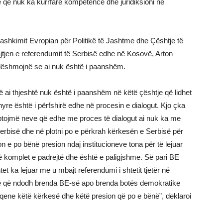
jë që nuk ka kurrfarë kompetence dhe juridiksioni në
Bashkimit Evropian për Politikë të Jashtme dhe Çështje të
ajtjen e referendumit të Serbisë edhe në Kosovë, Arton
ëshmojnë se ai nuk është i paanshëm.
që ai thjeshtë nuk është i paanshëm në këtë çështje që lidhet
re është i përfshirë edhe në procesin e dialogut. Kjo çka
kuptojmë neve që edhe me proces të dialogut ai nuk ka me
rbisë dhe në plotni po e përkrah kërkesën e Serbisë për
 e po bënë presion ndaj institucioneve tona për të lejuar
ë komplet e padrejtë dhe është e paligjshme. Së pari BE
et ka lejuar me u mbajt referendumi i shtetit tjetër në
të tillë që ndodh brenda BE-së apo brenda botës demokratike
qene këtë kërkesë dhe këtë presion që po e bënë”, deklaroi