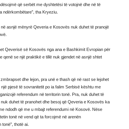
ndësojmë që serbët me dyshtetësi të votojnë dhe në të
ra ndërkombëtare”, tha Kryeziu.
 në asnjë mënyrë Qeveria e Kosovës nuk duhet të pranojë
ovë.
ëhet Qeverisë së Kosovës nga ana e Bashkimit Evropian për
e qenë se një praktikë e tillë nuk gjendet në asnjë shtet
zmbrapset dhe lejon, pra unë e thash që në rast se lejohet
jë pjesë të sovranitetit po ia falim Serbisë kështu me
ganizojë referendum në territorin tonë. Pra, nuk duhet të
o nuk duhet të pranohet dhe besoj që Qeveria e Kosovës ka
ë me ndodh që me u mbajt referendumi në Kosovë. Nëse
etin tonë në vend që ta forcojmë në arenën
tonë”, thotë ai.