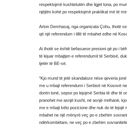
respektojmë kushtetutën dhe ligjet tona, po mu
njëjtën kohë po respektojmë praktikat më të mi
Arton Demhasaj, nga organizata Çohu, thotë se
që një referendum i tillë të mbahet edhe në Kos
Ai thotë se është befasuese presioni që po i b
të lejuar mbajtjen e referendumit të Serbisë, duk
tjetër të BE-së.
“Kjo mund të jetë skandaloze nëse qeveria jonë 
me u mbajt referendumi i Serbisë në Kosovë ne n
dorën tonë, sepse po lejojmë Serbia të dhe të or
pranohet me asnjë kusht, në asnjë rrethanë, kj
me e mbajt këto pozicione dhe nuk do të lejoj
mbahet ne një mënyrë veç po e zbehim sovranit
ndërkombëtare, ne veç po e zbehim sovranitetin 