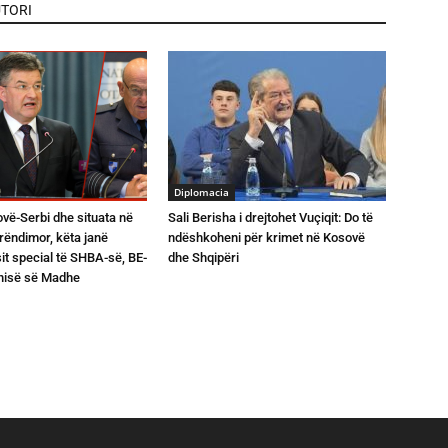
TORI
Diplomacia
vë-Serbi dhe situata në
Sali Berisha i drejtohet Vuçiqit: Do të
rëndimor, këta janë
ndëshkoheni për krimet në Kosovë
t special të SHBA-së, BE-
dhe Shqipëri
anisë së Madhe