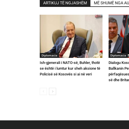
ARTIKUJ TË NGJASHËM
MË SHUMË NGA AU
Diplomacia
Diplomacia
Ish-gjenerali i NATO-së, Buhler, thotë
Dialogu Koso
se është i lumtur kur sheh aksione të
Ballkanin Pe
Policisë së Kosovës si ai në veri
përfaqësuesi
së dhe Brit