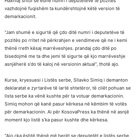
Haxhiaj shtoi se edhe numri i deputetëve të pozitës
vazhdojnë fuqishëm ta kundërshtojnë këtë version të
demarkacionit.
“Jam shumë e sigurtë që çdo ditë numri i deputetëve të
pozitës po rritet në përkrahjen e vendimeve që ne i kemi
thënë rreth kësaj marrëveshjes. prandaj çdo ditë po
bisedojmë me ta dhe jemi të sigurte që kjo marrëveshje
asnjëherë s’do të kaloj në versionin aktual”, thotë ajo.
Kurse, kryesuesi i Listës serbe, Sllavko Simiq i demanton
deklaratat e zyrtarëve të lartë shtetëror, të cilët pohuan se
lista serbe ka vënë kushte për ta votuar demarkacionin.
Simiq mohon që kanë pasur kërkesa në këmbim të votës
për demarkacionin. Ai për KosovaPress ka thënë në asnjë
moment kjo listë s’ka pasur kushte dhe kërkesa.
“Ajo çka është thënë më herët se deputetët e listës serbe