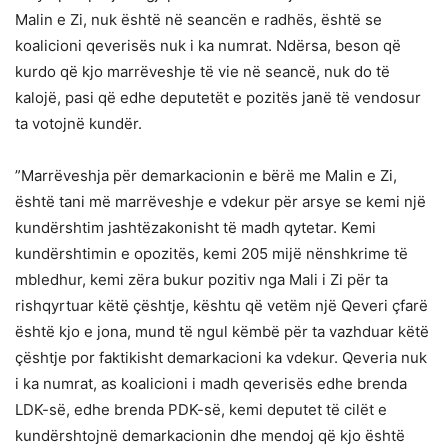
Malin e Zi, nuk është në seancën e radhës, është se
koalicioni qeverisës nuk i ka numrat. Ndërsa, beson që
kurdo që kjo marrëveshje të vie në seancë, nuk do të
kalojë, pasi që edhe deputetët e pozitës janë të vendosur
ta votojnë kundër.
”Marrëveshja për demarkacionin e bërë me Malin e Zi,
është tani më marrëveshje e vdekur për arsye se kemi një
kundërshtim jashtëzakonisht të madh qytetar. Kemi
kundërshtimin e opozitës, kemi 205 mijë nënshkrime të
mbledhur, kemi zëra bukur pozitiv nga Mali i Zi për ta
rishqyrtuar këtë çështje, kështu që vetëm një Qeveri çfarë
është kjo e jona, mund të ngul këmbë për ta vazhduar këtë
çështje por faktikisht demarkacioni ka vdekur. Qeveria nuk
i ka numrat, as koalicioni i madh qeverisës edhe brenda
LDK-së, edhe brenda PDK-së, kemi deputet të cilët e
kundërshtojnë demarkacionin dhe mendoj që kjo është