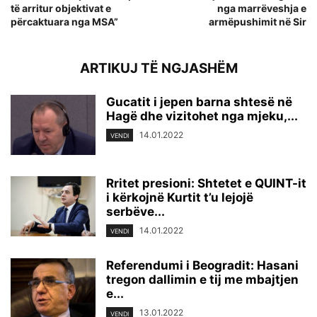
të arritur objektivat e
nga marrëveshja e
përcaktuara nga MSA”
armëpushimit në Sir
ARTIKUJ TË NGJASHËM
Gucatit i jepen barna shtesë në
Hagë dhe vizitohet nga mjeku,...
14.01.2022
VENDI
Rritet presioni: Shtetet e QUINT-it
i kërkojnë Kurtit t’u lejojë
serbëve...
14.01.2022
VENDI
Referendumi i Beogradit: Hasani
tregon dallimin e tij me mbajtjen
e...
13.01.2022
VENDI