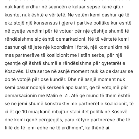
nuk kanë ardhur në seancën e kaluar sepse kanë qitur
kushte, nuk është e vërtetë. Ne vetëm kemi dashur që të
ekzistojë një konsensus i gjerë i partive politike kur është
në pyetje vendimi për të votuar për një çështje shumë të
rëndësishme siç është demarkacioni. Në të vërtetë kemi
dashur që të jetë një koordinim i fortë, një komunikim në
mes partnerëve të koalicionit me listën serbe, për një
çështje që është shumë e rëndësishme për qytetarët e
Kosovës. Lista serbe në asnjë moment nuk ka deklaruar se
do të votojë për ose kundër. Dhe në asnjë moment nuk
kemi pasur ndonjë kërkesë apo kusht, që të votojmë për
demarkacionin me Malin e Zi. Atë që mund të them është
se ne jemi shumë konstruktiv me partnerët e koalicionit, të
cilët qe 10 muaj kanë mbajtur stabilitet politik në Kosovë
dhe kemi qenë përgjegjës, para këtyre partnerëve dhe të
tillë do të jemi edhe në të ardhmen”, ka thënë ai.