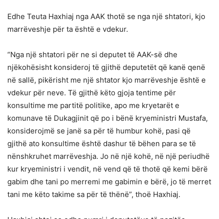
Edhe Teuta Haxhiaj nga AAK thotë se nga një shtatori, kjo
marrëveshje për ta është e vdekur.
“Nga një shtatori për ne si deputet të AAK-së dhe
njëkohësisht konsideroj të gjithë deputetët që kanë qenë
në sallë, pikërisht me një shtator kjo marrëveshje është e
vdekur për neve. Të gjithë këto gjoja tentime për
konsultime me partitë politike, apo me kryetarët e
komunave të Dukagjinit që po i bënë kryeministri Mustafa,
konsiderojmë se janë sa për të humbur kohë, pasi që
gjithë ato konsultime është dashur të bëhen para se të
nënshkruhet marrëveshja. Jo në një kohë, në një periudhë
kur kryeministri i vendit, në vend që të thotë që kemi bërë
gabim dhe tani po merremi me gabimin e bërë, jo të merret
tani me këto takime sa për të thënë”, thoë Haxhiaj.