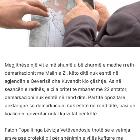
Megjithëse një vit e më shumë u bë zhurmë e madhe rreth
demarkacionit me Malin e Zi, këto ditë nuk është në
agjendën e Qeverisë dhe Kuvendit kjo çështje. As në
seancën e radhës, e cila pritet të mbahet më 22 shtator,
demarkacioni nuk është në rend dite. Partitë opozitare
deklarojnë se demarkacioni nuk është në rend dite, pasi që
koalicioni qeveritar nuk i ka votat për këtë.
Faton Topalli nga Lëvizja Vetëvendosje thotë se e vetmja
arsye pse projektligji për shënimin e vijës kufitare me