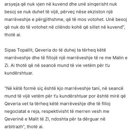
arsyeja që nuk vjen në kuvend dhe unë sinqerisht nuk
besoj se nuk duhet të vijë, përveç nëse ekziston një
marrëveshje e përgjithshme, që të mos votohet. Unë besoj
që nuk do të votohet në cilëndo kohë që sillet në kuvend”,
thotë ai.
Sipas Topallit, Qeveria do të duhej ta tërheq këtë
marrëveshje dhe të fillojë një marrëveshje të re me Malin e
Zi. Ai thotë që në seancë mund të vie vetëm për t’u
kundërshtuar.
“Në këtë formë siç është kjo marrëveshje tani, në seancë
mund të vijë vetëm për t’u kundërshtuar por është mirë që
Qeveria vet ta tërheq këtë marrëveshje dhe të filloj
negociatat e reja, respektivisht të merren vesh me
Qeverinë e Malit të Zi, ndoshta për ta dërguar në
arbitrazh”, thotë ai.