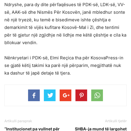
Ndryshe, para dy dite përfaqësues të PDK-së, LDK-së, VV-
së, AAK-së dhe Nismës Për Kosovën, janë mbledhur sonte
në një tryezë, ku temë e bisedimeve ishte çështja e
demarkimit të vijës kufitare Kosovë-Mal i Zi, dhe tentimi
për të gjetur një zgjidhje në lidhje me këtë çështje e cila ka
bllokuar vendin.
Nënkryetari i PDK-së, Elmi Reçica tha për KosovaPress-in
se gjatë këtij takimi ka parë një përparim, megjithatë nuk
ka dashur të japë detaje të tjera.
Artikulli paraprak
Artikulli tjetër
“Institucionet pa vullnet për
SHBA-ja mund të largohet