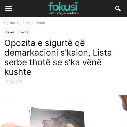
Ballina
Lajme
Vendi
Lajme
Vendi
Opozita e sigurtë që
demarkacioni s’kalon, Lista
serbe thotë se s’ka vënë
kushte
17.09.2016