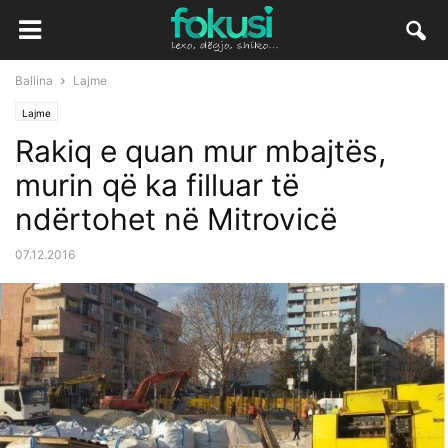
Ballina
Lajme
Lajme
Rakiq e quan mur mbajtës,
murin që ka filluar të
ndërtohet në Mitrovicë
07.12.2016