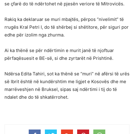
se çfarë do të ndërtohet në pjesën veriore të Mitrovicës.
Rakiq ​​ka deklaruar se muri mbajtës, përpos “nivelimit” të
rrugës Kral Petri I, do të shërbej si shëtitore, për siguri por
edhe për izolim nga zhurma.
Ai ka thënë se për ndërtimin e murit janë të njoftuar
përfaqësuesit e BE-së, si dhe zyrtarët në Prishtinë.
Ndërsa Edita Tahiri, sot ka thënë se “muri” në afërsi të urës
së Ibrit është në kundërshtim me ligjet e Kosovës dhe me
marrëveshjen në Bruksel, sipas saj ndërtimi i tij do të
ndalet dhe do të shkatërrohet.