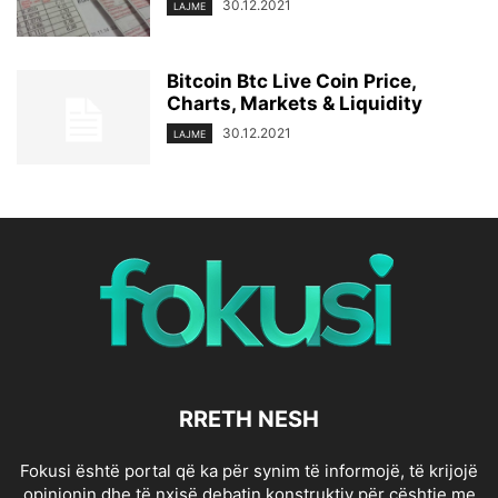
30.12.2021
LAJME
Bitcoin Btc Live Coin Price,
Charts, Markets & Liquidity
30.12.2021
LAJME
RRETH NESH
Fokusi është portal që ka për synim të informojë, të krijojë
opinionin dhe të nxisë debatin konstruktiv për çështje me