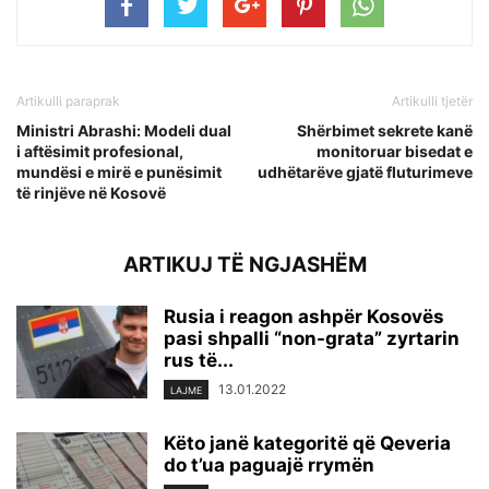
Artikulli paraprak
Artikulli tjetër
Ministri Abrashi: Modeli dual
Shërbimet sekrete kanë
i aftësimit profesional,
monitoruar bisedat e
mundësi e mirë e punësimit
udhëtarëve gjatë fluturimeve
të rinjëve në Kosovë
ARTIKUJ TË NGJASHËM
Rusia i reagon ashpër Kosovës
pasi shpalli “non-grata” zyrtarin
rus të...
13.01.2022
LAJME
Këto janë kategoritë që Qeveria
do t’ua paguajë rrymën