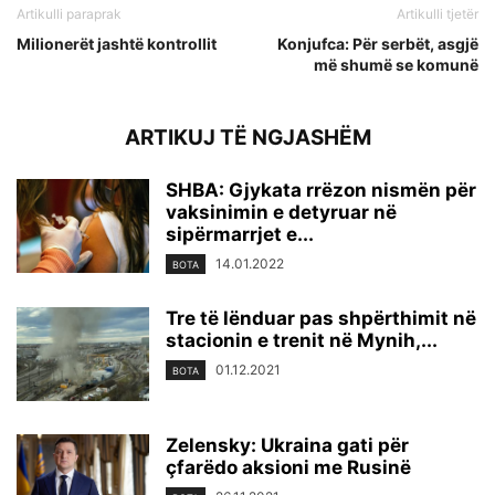
Artikulli paraprak
Artikulli tjetër
Milionerët jashtë kontrollit
Konjufca: Për serbët, asgjë
më shumë se komunë
ARTIKUJ TË NGJASHËM
SHBA: Gjykata rrëzon nismën për
vaksinimin e detyruar në
sipërmarrjet e...
14.01.2022
BOTA
Tre të lënduar pas shpërthimit në
stacionin e trenit në Mynih,...
01.12.2021
BOTA
Zelensky: Ukraina gati për
çfarëdo aksioni me Rusinë