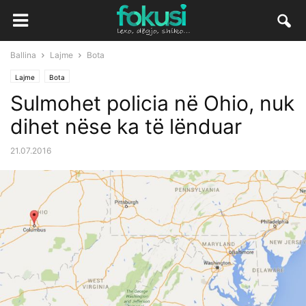
Ballina
Lajme
Bota
Lajme
Bota
Sulmohet policia në Ohio, nuk
dihet nëse ka të lënduar
21.07.2016