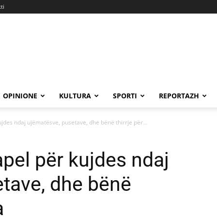
ti
OPINIONE
KULTURA
SPORTI
REPORTAZH
ujdes ndaj ujëmatësve, pusetave, dhe bënë thirrje për...
apel për kujdes ndaj
tave, dhe bënë
a