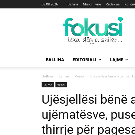
08.08.2026
Ballina
Misioni ynë
Redaksia
Kontak
Fokusi
BALLINA
EDITORIALI
LAJME
Ballina
Lajme
Vendi
Ujësjellësi bënë apel për k
Lajme
Vendi
Ujësjellësi bënë 
ujëmatësve, puse
thirrje për pages