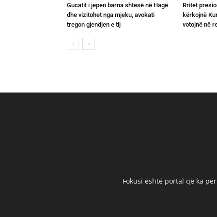
Gucatit i jepen barna shtesë në Hagë
Rritet presio
dhe vizitohet nga mjeku, avokati
kërkojnë Kurt
tregon gjendjen e tij
votojnë në 
Fokusi është portal që ka për