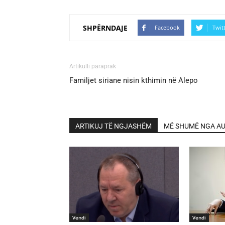
SHPËRNDAJE
Facebook
Twit
Artikulli paraprak
Familjet siriane nisin kthimin në Alepo
ARTIKUJ TË NGJASHËM
MË SHUMË NGA AU
Vendi
Vendi