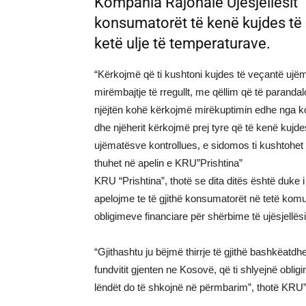
Kompania Rajonale Ujësjellësit “P
konsumatorët të kenë kujdes të 
ketë ulje të temperaturave.
“Kërkojmë që ti kushtoni kujdes të veçantë ujë
mirëmbajtje të rregullt, me qëllim që të parand
njëjtën kohë kërkojmë mirëkuptimin edhe nga 
dhe njëherit kërkojmë prej tyre që të kenë kujd
ujëmatësve kontrollues, e sidomos ti kushtohet ku
thuhet në apelin e KRU”Prishtina”
KRU “Prishtina”, thotë se dita ditës është duke 
apelojme te të gjithë konsumatorët në tetë komun
obligimeve financiare për shërbime të ujësjellësit
“Gjithashtu ju bëjmë thirrje të gjithë bashkëatdh
fundvitit gjenten ne Kosovë, që ti shlyejnë oblig
lëndët do të shkojnë në përmbarim”, thotë KRU”