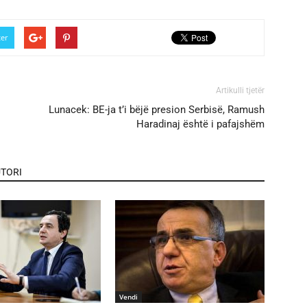
ter
Artikulli tjetër
Lunacek: BE-ja t’i bëjë presion Serbisë, Ramush
Haradinaj është i pafajshëm
TORI
Vendi