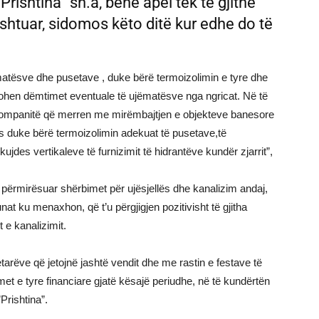
rishtina” sh.a, bënë apel tek të gjithë
shtuar, sidomos këto ditë kur edhe do të
matësve dhe pusetave , duke bërë termoizolimin e tyre dhe
alohen dëmtimet eventuale të ujëmatësve nga ngricat. Në të
kompanitë që merren me mirëmbajtjen e objekteve banesore
es duke bërë termoizolimin adekuat të pusetave,të
jdes vertikaleve të furnizimit të hidrantëve kundër zjarrit”,
i përmirësuar shërbimet për ujësjellës dhe kanalizim andaj,
at ku menaxhon, që t’u përgjigjen pozitivisht të gjitha
 e kanalizimit.
etarëve që jetojnë jashtë vendit dhe me rastin e festave të
imet e tyre financiare gjatë kësajë periudhe, në të kundërtën
Prishtina”.