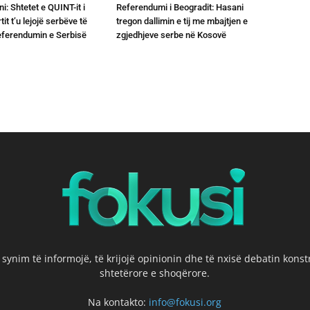
ni: Shtetet e QUINT-it i
Referendumi i Beogradit: Hasani
it t’u lejojë serbëve të
tregon dallimin e tij me mbajtjen e
referendumin e Serbisë
zgjedhjeve serbe në Kosovë
 synim të informojë, të krijojë opinionin dhe të nxisë debatin kons
shtetërore e shoqërore.
Na kontakto:
info@fokusi.org