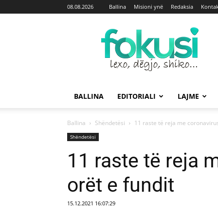
08.08.2026
Ballina
Misioni ynë
Redaksia
Kontak
Fokusi
BALLINA
EDITORIALI
LAJME
Ballina
Shëndetësi
11 raste të reja me coronavirus
Shëndetësi
11 raste të reja 
orët e fundit
15.12.2021 16:07:29