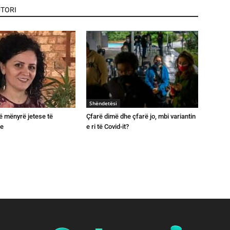
TORI
Shëndetësi
jë mënyrë jetese të
Çfarë dimë dhe çfarë jo, mbi variantin
e
e ri të Covid-it?