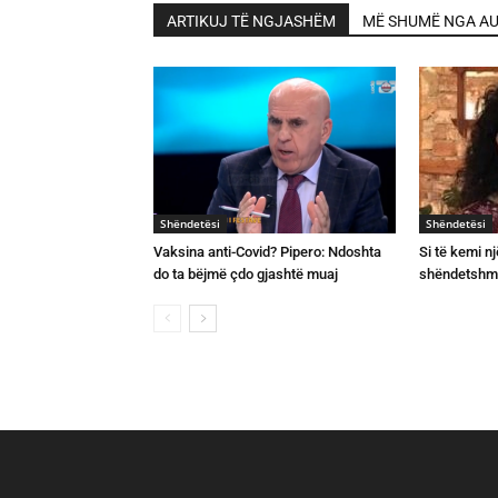
ARTIKUJ TË NGJASHËM
MË SHUMË NGA AU
Shëndetësi
Shëndetësi
Vaksina anti-Covid? Pipero: Ndoshta
Si të kemi n
do ta bëjmë çdo gjashtë muaj
shëndetshm