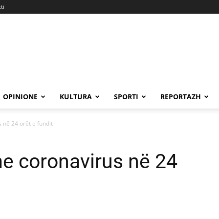
ti
OPINIONE
KULTURA
SPORTI
REPORTAZH
 në 24 orët e fundit
me coronavirus në 24