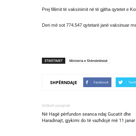
Prej fillimit të vaksinimit në të gjitha qytetet 
Deri më sot 774.547 qytetarë janë vaksinuar m
ETIKETIMET
Ministria e Shëndetësisë
SHPËRNDAJE
Facebook
Twit
Artikulli paraprak
Në Hagë përfundon seanca ndaj Gucatit dhe
Haradinajt, gjykimi do të vazhdojë më 11 janar