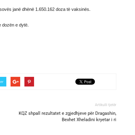
e Kosovës janë dhënë 1.650.162 doza të vaksinës.
e dozën e dytë.
ter
Artikulli tjetër
KQZ shpall rezultatet e zgjedhjeve për Dragashin,
Bexhet Xheladini kryetar i ri