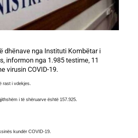
të dhënave nga Instituti Kombëtar i
, informon nga 1.985 testime, 11
me virusin COVID-19.
 rast i vdekjes.
gjithshëm i të shëruarve është 157.925.
vaksinës kundër COVID-19.