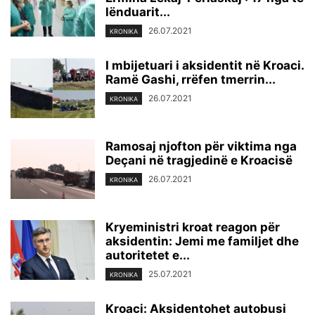
lënduarit...
26.07.2021
KRONIKA
I mbijetuari i aksidentit në Kroaci.
Ramë Gashi, rrëfen tmerrin...
26.07.2021
KRONIKA
Ramosaj njofton për viktima nga
Deçani në tragjedinë e Kroacisë
26.07.2021
KRONIKA
Kryeministri kroat reagon për
aksidentin: Jemi me familjet dhe
autoritetet e...
25.07.2021
KRONIKA
Kroaci: Aksidentohet autobusi