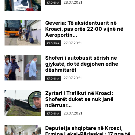
28.07.2021
KRONIKA
Qeveria: Të aksidentuarit në
Kroaci, pas orës 22:00 vijnë në
Aeroportin...
27.07.2021
KRONIKA
Shoferi i autobusit sërish në
gjykatë, do të dëgjohen edhe
dëshmitarët
27.07.2021
KRONIKA
Zyrtari i Trafikut në Kroaci:
Shoferët duket se nuk janë
ndërruar...
26.07.2021
KRONIKA
Deputetja shqiptare në Kroaci,
Ermina Lekaj-Përlaskaj : 17 nga të