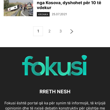
nga Kosova, dyshohet për 10 të
vdekur
25.07.2021
KRONIKA
1
2
3
RRETH NESH
Fokusi është portal që ka për synim të informojë, të krijojë
opinionin dhe të nxisë debatin konstruktiv për çështje me