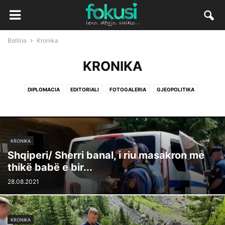
Ballina
Kronika
KRONIKA
DIPLOMACIA
EDITORIALI
FOTOGALERIA
GJEOPOLITIKA
KRONIKA
Shqiperi/ Sherri banal, i riu masakron me
thikë babë e bir...
28.08.2021
KRONIKA