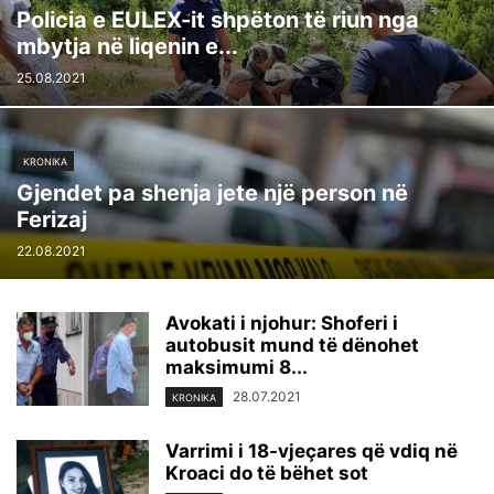
Policia e EULEX-it shpëton të riun nga
mbytja në liqenin e...
25.08.2021
KRONIKA
Gjendet pa shenja jete një person në
Ferizaj
22.08.2021
Avokati i njohur: Shoferi i
autobusit mund të dënohet
maksimumi 8...
28.07.2021
KRONIKA
Varrimi i 18-vjeçares që vdiq në
Kroaci do të bëhet sot