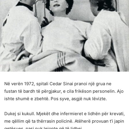
Në verën 1972, spitali Cedar Sinai pranoi një grua ne
fustan të bardh të përgjakur, e cila frikëson personelin. Ajo
ishte shumë e zbehtë. Pos syve, asgjë nuk lëvizte.
Dukej si kukull. Mjekët dhe infermieret e lidhën për krevati,
me qëllim që ta thërrasin policinë. Atëherë provuan t’i japin
qetësues, pasi nuk lejonte që të lidhej.