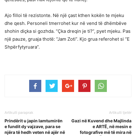
Ajo filloi të rezistonte. Në një çast kthen kokën te mjeku
dhe qesh. Personeli tmerrohet kur në vend të dhëmbëve
shohin diçka si gozhda. “Çka dreqin je ti?”, pyet mjeku. Pas
një pauze, gruaja thotë: “Jam Zoti”. Kjo grua referohet si “E
Shpërfytyruara”.
Artikulli paraprak
Artikulli tjetër
Prindërit u japin lamtumirën
Gazi në Kuvend dhe Majlinda
e fundit dy vajzave, para se
e ARTË, në mesin e
njëra të hedh veten në ajër në
fotografive më të mira në