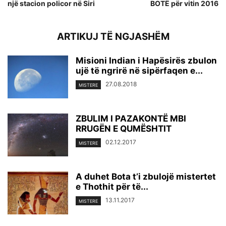
një stacion policor në Siri
BOTË për vitin 2016
ARTIKUJ TË NGJASHËM
Misioni Indian i Hapësirës zbulon
ujë të ngrirë në sipërfaqen e...
27.08.2018
MISTERE
ZBULIM I PAZAKONTË MBI
RRUGËN E QUMËSHTIT
02.12.2017
MISTERE
A duhet Bota t’i zbulojë mistertet
e Thothit për të...
13.11.2017
MISTERE