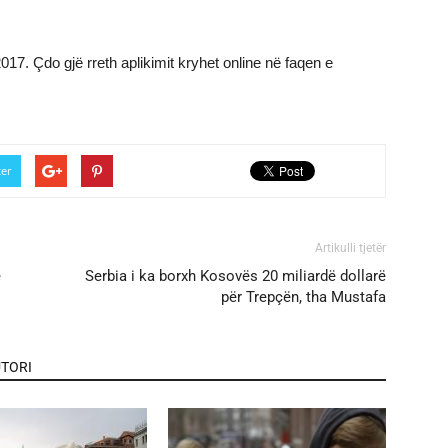
2017. Çdo gjë rreth aplikimit kryhet online në faqen e
ter
Artikulli tjetër
e
Serbia i ka borxh Kosovës 20 miliardë dollarë
për Trepçën, tha Mustafa
TORI