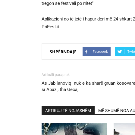
tregon se festivali po rritet”
Aplikacioni do të jetë i hapur deri më 24 shkurt 
PriFest-it.
SHPËRNDAJE
Facebook
Twit
Artikulli paraprak
As Jabllanoviqi nuk e ka sharë gruan kosovar
si Abazi, tha Gecaj
ARTIKUJ TË NGJASHËM
MË SHUMË NGA AU