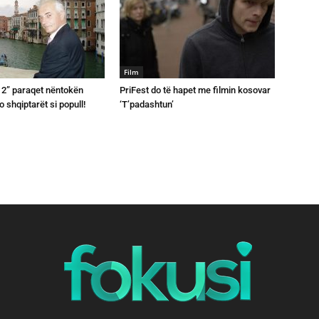
Film
 2” paraqet nëntokën
PriFest do të hapet me filmin kosovar
o shqiptarët si popull!
‘T’padashtun’