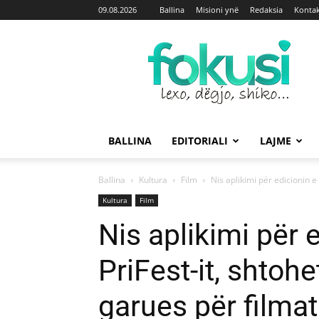
09.08.2026
Ballina
Misioni ynë
Redaksia
Kontak
Fokusi
BALLINA
EDITORIALI
LAJME
Ballina
Kultura
Film
Nis aplikimi për edicionin e r
Kultura
Film
Nis aplikimi për e
PriFest-it, shtohe
garues për filma