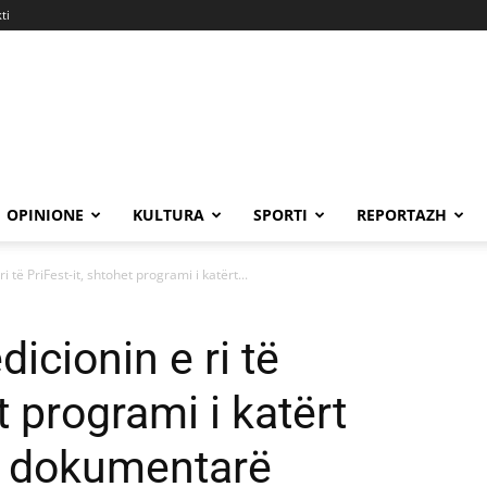
ti
OPINIONE
KULTURA
SPORTI
REPORTAZH
i të PriFest-it, shtohet programi i katërt...
dicionin e ri të
t programi i katërt
t dokumentarë