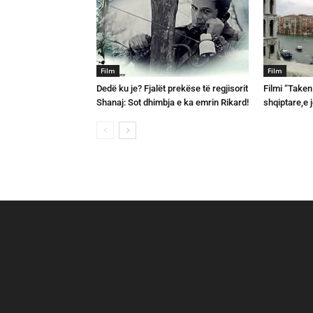
Film
Film
Dedë ku je? Fjalët prekëse të regjisorit
Filmi “Taken
Shanaj: Sot dhimbja e ka emrin Rikard!
shqiptare,e j