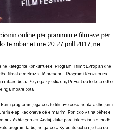
acionin online për pranimin e filmave për
ë do të mbahet më 20-27 prill 2017, në
.
atë në kategoritë konkurruese: Programi i filmit Evropian dhe
si dhe filmat e metrazhit të mesëm – Programi Konkurrues
a mbarë bota. Por, nga ky edicioni, PriFest do të ketë edhe
rë nga mbarë bota.
a: “E kemi programin jogarues të filmave dokumentarë dhe jemi
mrin e aplikacioneve që e marrim. Por, çdo vit na bëhet e
ram nuk është garues. Andaj, duke parë interesimin e madh
 këtë program ta bëjmë garues. Ky është edhe një hap që