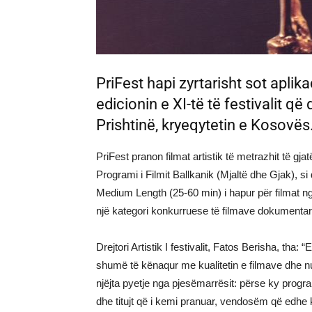
PriFest hapi zyrtarisht sot aplik
edicionin e XI-të të festivalit q
Prishtinë, kryeqytetin e Kosovës
PriFest pranon filmat artistik të metrazhit të gj
Programi i Filmit Ballkanik (Mjaltë dhe Gjak), 
Medium Length (25-60 min) i hapur për filmat ng
një kategori konkurruese të filmave dokumenta
Drejtori Artistik I festivalit, Fatos Berisha, th
shumë të kënaqur me kualitetin e filmave dhe nu
njëjta pyetje nga pjesëmarrësit: përse ky prog
dhe titujt që i kemi pranuar, vendosëm që edhe