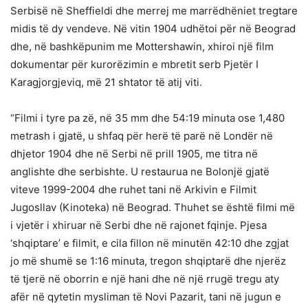
Serbisë në Sheffieldi dhe merrej me marrëdhëniet tregtare
midis të dy vendeve. Në vitin 1904 udhëtoi për në Beograd
dhe, në bashkëpunim me Mottershawin, xhiroi një film
dokumentar për kurorëzimin e mbretit serb Pjetër I
Karagjorgjeviq, më 21 shtator të atij viti.
“Filmi i tyre pa zë, në 35 mm dhe 54:19 minuta ose 1,480
metrash i gjatë, u shfaq për herë të parë në Londër në
dhjetor 1904 dhe në Serbi në prill 1905, me titra në
anglishte dhe serbishte. U restaurua ne Bolonjë gjatë
viteve 1999-2004 dhe ruhet tani në Arkivin e Filmit
Jugosllav (Kinoteka) në Beograd. Thuhet se është filmi më
i vjetër i xhiruar në Serbi dhe në rajonet fqinje. Pjesa
‘shqiptare’ e filmit, e cila fillon në minutën 42:10 dhe zgjat
jo më shumë se 1:16 minuta, tregon shqiptarë dhe njerëz
të tjerë në oborrin e një hani dhe në një rrugë tregu aty
afër në qytetin mysliman të Novi Pazarit, tani në jugun e