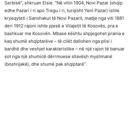
Serbisë”, shkruan Elsie. “Në vitin 1904, Novi Pazar (shqip
edhe Pazari i ri apo Tregu i ri, turqisht Yeni Pazar) ishte
kryeqyteti i Sanxhakut të Novi Pazarit, madje nga viti 1881
deri 1912 rajoni ishte pjesë e Vilajetit të Kosovës, pra e
bashkuar me Kosovën. Mbase kështu shpjegohet prania e
kaq shumë shqiptarëve – të cilët dallohen nga plisi i
bardhë dhe veshjet karakteristike – në një rajon të banuar
sot nga një shumicë dërrmuese sllavësh myslimanë
(boshnjakë), dhe shumë pak shqiptarë”.