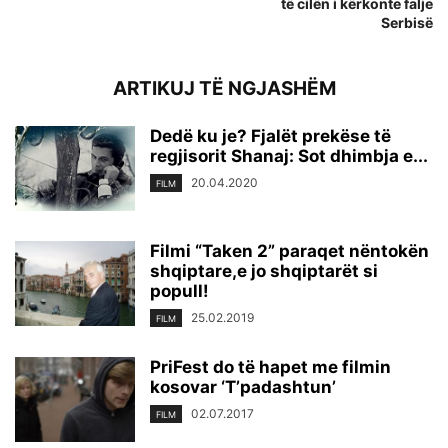
të cilën i kërkonte falje
Serbisë
ARTIKUJ TË NGJASHËM
Dedë ku je? Fjalët prekëse të
regjisorit Shanaj: Sot dhimbja e...
20.04.2020
FILM
Filmi “Taken 2” paraqet nëntokën
shqiptare,e jo shqiptarët si
popull!
25.02.2019
FILM
PriFest do të hapet me filmin
kosovar ‘T’padashtun’
02.07.2017
FILM