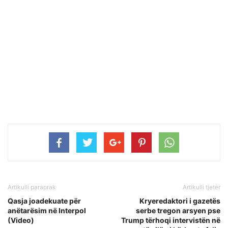
Artikulli paraprak
Artikulli tjetër
Qasja joadekuate për
​​Kryeredaktori i gazetës
anëtarësim në Interpol
serbe tregon arsyen pse
(Video)
Trump tërhoqi intervistën në