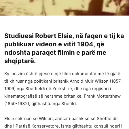
Studiuesi Robert Elsie, në faqen e tij ka
publikuar videon e vitit 1904, që
ndoshta paraqet filmin e parë me
shqiptarë.
Ky incizim është pjesë e një filmi dokumentar më të gjatë,
të xhiruar nga politikani britanik Arnold Muir Wilson (1857-
1909) nga Sheffieldi në Yorkshire, dhe nga regjisori i
kinematografisë së hershme britanike, Frank Mottershaw
(1850-1932), gjithashtu nga Shefild.
Elsie shkruan se Wilson, anëtar i bashkisë së Sheffieldit
dhe i Partisë Konservatore, ishte gjithashtu konsull nderi i