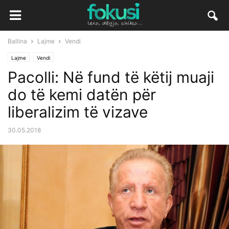
Ballina
Lajme
Vendi
Lajme
Vendi
Pacolli: Në fund të këtij muaji
do të kemi datën për
liberalizim të vizave
30.05.2018