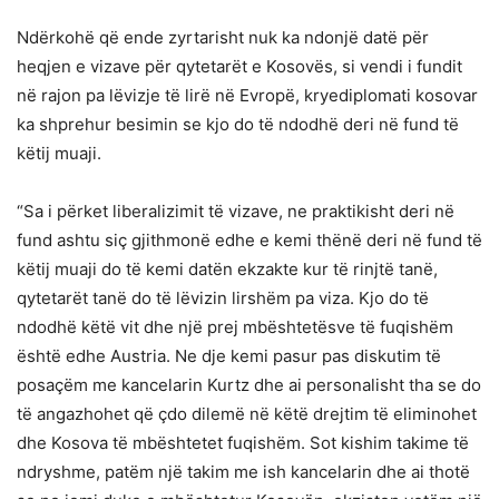
Ndërkohë që ende zyrtarisht nuk ka ndonjë datë për
heqjen e vizave për qytetarët e Kosovës, si vendi i fundit
në rajon pa lëvizje të lirë në Evropë, kryediplomati kosovar
ka shprehur besimin se kjo do të ndodhë deri në fund të
këtij muaji.
“Sa i përket liberalizimit të vizave, ne praktikisht deri në
fund ashtu siç gjithmonë edhe e kemi thënë deri në fund të
këtij muaji do të kemi datën ekzakte kur të rinjtë tanë,
qytetarët tanë do të lëvizin lirshëm pa viza. Kjo do të
ndodhë këtë vit dhe një prej mbështetësve të fuqishëm
është edhe Austria. Ne dje kemi pasur pas diskutim të
posaçëm me kancelarin Kurtz dhe ai personalisht tha se do
të angazhohet që çdo dilemë në këtë drejtim të eliminohet
dhe Kosova të mbështetet fuqishëm. Sot kishim takime të
ndryshme, patëm një takim me ish kancelarin dhe ai thotë