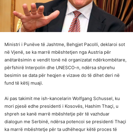
Ministri i Punëve të Jashtme, Behgjet Pacolli, deklaroi sot
në Vjenë, se ka marrë mbështetjen nga Austria për
anëtarësimin e vendit tonë në organizatat ndërkombëtare,
përfshirë Interpolin dhe UNESCO-n, ndërsa shprehu
besimin se data për heqjen e vizave do të dihet deri në
fund të këtij muaji.
Ai pas takimit me ish-kancelarin Wolfgang Schussel, ku
mori pjesë edhe presidenti i Kosovës, Hashim Thaçi, u
shpreh se kanë marrë mbështetje për të vazhduar
dialogun me Serbinë, ndërsa potencoi se presidenti Thaçi
ka marrë mbështetje për ta udhëhequr këtë proces të