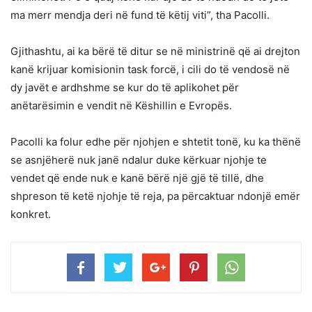
ma merr mendja deri në fund të këtij viti”, tha Pacolli.
Gjithashtu, ai ka bërë të ditur se në ministrinë që ai drejton
kanë krijuar komisionin task forcë, i cili do të vendosë në
dy javët e ardhshme se kur do të aplikohet për
anëtarësimin e vendit në Këshillin e Evropës.
Pacolli ka folur edhe për njohjen e shtetit tonë, ku ka thënë
se asnjëherë nuk janë ndalur duke kërkuar njohje te
vendet që ende nuk e kanë bërë një gjë të tillë, dhe
shpreson të ketë njohje të reja, pa përcaktuar ndonjë emër
konkret.