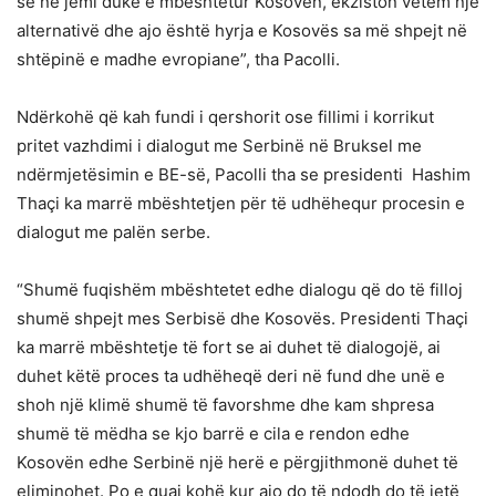
se ne jemi duke e mbështetur Kosovën, ekziston vetëm një
alternativë dhe ajo është hyrja e Kosovës sa më shpejt në
shtëpinë e madhe evropiane”, tha Pacolli.
Ndërkohë që kah fundi i qershorit ose fillimi i korrikut
pritet vazhdimi i dialogut me Serbinë në Bruksel me
ndërmjetësimin e BE-së, Pacolli tha se presidenti Hashim
Thaçi ka marrë mbështetjen për të udhëhequr procesin e
dialogut me palën serbe.
“Shumë fuqishëm mbështetet edhe dialogu që do të filloj
shumë shpejt mes Serbisë dhe Kosovës. Presidenti Thaçi
ka marrë mbështetje të fort se ai duhet të dialogojë, ai
duhet këtë proces ta udhëheqë deri në fund dhe unë e
shoh një klimë shumë të favorshme dhe kam shpresa
shumë të mëdha se kjo barrë e cila e rendon edhe
Kosovën edhe Serbinë një herë e përgjithmonë duhet të
eliminohet. Po e quaj kohë kur ajo do të ndodh do të jetë