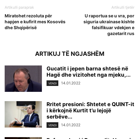
Artikulli paraprak
Artikulli tjetër
Miratohet rezoluta për
U raportua se u vra, por
hapjen e kufirit mes Kosovës
siguria ukrainase kishte
dhe Shqipërisë
falsifikuar vdekjen e
gazetarit rus
ARTIKUJ TË NGJASHËM
Gucatit i jepen barna shtesë në
Hagë dhe vizitohet nga mjeku,...
14.01.2022
VENDI
Rritet presioni: Shtetet e QUINT-it
i kërkojnë Kurtit t’u lejojë
serbëve...
14.01.2022
VENDI