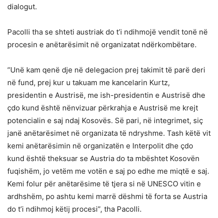
dialogut.
Pacolli tha se shteti austriak do t’i ndihmojë vendit tonë në
procesin e anëtarësimit në organizatat ndërkombëtare.
“Unë kam qenë dje në delegacion prej takimit të parë deri
në fund, prej kur u takuam me kancelarin Kurtz,
presidentin e Austrisë, me ish-presidentin e Austrisë dhe
çdo kund është nënvizuar përkrahja e Austrisë me krejt
potencialin e saj ndaj Kosovës. Së pari, në integrimet, siç
janë anëtarësimet në organizata të ndryshme. Tash këtë vit
kemi anëtarësimin në organizatën e Interpolit dhe çdo
kund është theksuar se Austria do ta mbështet Kosovën
fuqishëm, jo vetëm me votën e saj po edhe me miqtë e saj.
Kemi folur për anëtarësime të tjera si në UNESCO vitin e
ardhshëm, po ashtu kemi marrë dëshmi të forta se Austria
do t’i ndihmoj këtij procesi”, tha Pacolli.