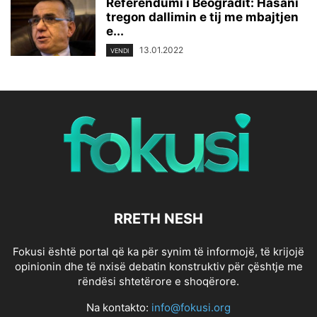
Referendumi i Beogradit: Hasani
tregon dallimin e tij me mbajtjen
e...
13.01.2022
VENDI
RRETH NESH
Fokusi është portal që ka për synim të informojë, të krijojë
opinionin dhe të nxisë debatin konstruktiv për çështje me
rëndësi shtetërore e shoqërore.
Na kontakto:
info@fokusi.org