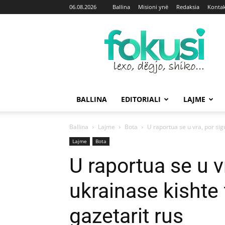
06.08.2026
Ballina
Misioni ynë
Redaksia
Kontak
Fokusi
BALLINA
EDITORIALI
LAJME
Ballina
Lajme
Bota
U raportua se u vra, por sigu
Lajme
Bota
U raportua se u v
ukrainase kishte 
gazetarit rus