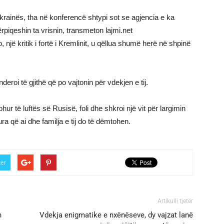
Ukrainës, tha në konferencë shtypi sot se agjencia e ka
përpiqeshin ta vrisnin, transmeton lajmi.net
jë kritik i fortë i Kremlinit, u qëllua shumë herë në shpinë
eroi të gjithë që po vajtonin për vdekjen e tij.
ur të luftës së Rusisë, foli dhe shkroi një vit për largimin
a që ai dhe familja e tij do të dëmtohen.
ter
Artikulli tjetër
n
Vdekja enigmatike e nxënëseve, dy vajzat lanë