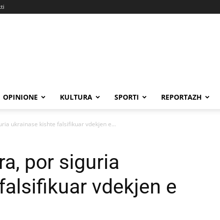
ti
OPINIONE
KULTURA
SPORTI
REPORTAZH
ria ukrainase kishte falsifikuar vdekjen e...
ra, por siguria
falsifikuar vdekjen e