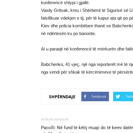
konferencë shtypi i gjallë.
Vasily Gritsak, kreu i Shërbimit të Sigurisë së 
falsifikuar vdekjen e tij, për të kapur ata që po 
Kiev dhe policia kombëtare thanë se Babchenko, n
në ndërtesën ku po banonte.
Ai u paraqit në konferencë të mërkurën dhe falënd
Babchenko, 41 vjeç, një nga reporterët më të njoh
nga vendi për shkak të kërcënimeve të përsëritur
SHPËRNDAJE
Facebook
Twit
Artikulli paraprak
Pacolli: Në fund të këtij muaji do të kemi datë