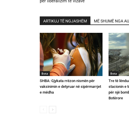
për liberalizim të vizave
ARTIKUJ TË NGJASHËM
MË SHUMË NGA AU
Bota
Bota
SHBA: Gjykata rrëzon nismën për
Tre të lëndu
vaksinimin e detyruar në sipërmarrjet
stacionin e 
e mëdha
për një bomb
Botërore