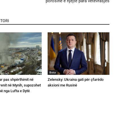
porosinë e njëjtë para vetëvrasjes
TORI
Bota
ar pas shpërthimit në
Zelensky: Ukraina gati për çfarëdo
trenit në Mynih, supozohet
aksioni me Rusinë
ë nga Lufta e Dytë