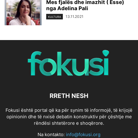
Mes fjalës dhe imazhit ( Esse)
nga Adelina Pali
13.11.2021
KULTURA
RRETH NESH
Fokusi është portal që ka për synim të informojë, të krijojë
opinionin dhe të nxisë debatin konstruktiv për çështje me
rëndësi shtetërore e shoqërore.
Na kontakto:
info@fokusi.org