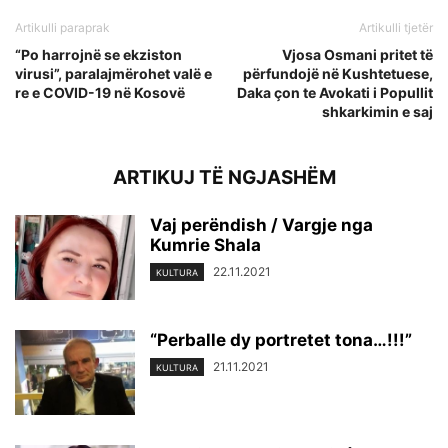
Artikulli paraprak
Artikulli tjetër
“Po harrojnë se ekziston
Vjosa Osmani pritet të
virusi”, paralajmërohet valë e
përfundojë në Kushtetuese,
re e COVID-19 në Kosovë
Daka çon te Avokati i Popullit
shkarkimin e saj
ARTIKUJ TË NGJASHËM
Vaj perëndish / Vargje nga
Kumrie Shala
22.11.2021
KULTURA
“Perballe dy portretet tona…!!!”
21.11.2021
KULTURA