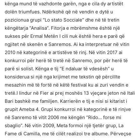
kënga mund të vazhdonte garën, nga e cila dy artistët
dolën triumfues. Ndërkohë që në vendin e dytë u
pozicionua grupi “Lo stato Socciale” dhe në të tretin
këngëtarja “Analisa”. Fitorja e mbrëmshme është një
sukses për Ermal Metën I cili nuk është hera e parë që
ngjitet në skenën e Sanremos. Ai ka interpretuar në vitin
2010 në kategorinë e artistëve të rinj. Në vitin 2017 ai
konkurroi për herë të tretë në Sanremo, por për herë të
parë si solist. Kënga e tij “E ndaluar të vdesësh” u
konsiderua si një nga krijimet me tekstin që përcillte
mesazhin më të fortë në këtë festival ku ai zuri vendin e
tretë.I lindur në Fier ai prej moshës 13 vjeçare jeton në Itali
Bari bashkë me familjen. Karrierën e tij e nisi si kitarist i
grupit Ameba 4. Grupi konkurroi në kategorinë e të rinjve
në Sanremo të vitit 2006 me këngën “Rido… forse mi
sbaglio”. Në vitin 2009, Meta formoi një tjetër grup, La
Fame di Camilla, me të cilët realizoi tre albume. Përveçse