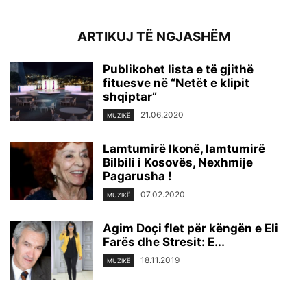
ARTIKUJ TË NGJASHËM
Publikohet lista e të gjithë
fituesve në “Netët e klipit
shqiptar”
21.06.2020
MUZIKË
Lamtumirë Ikonë, lamtumirë
Bilbili i Kosovës, Nexhmije
Pagarusha !
07.02.2020
MUZIKË
Agim Doçi flet për këngën e Eli
Farës dhe Stresit: E...
18.11.2019
MUZIKË