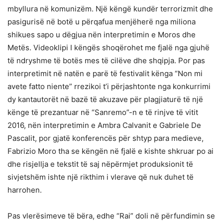
mbyllura në komunizëm. Një këngë kundër terrorizmit dhe
pasigurisë në botë u përqafua menjëherë nga miliona
shikues sapo u dëgjua nën interpretimin e Moros dhe
Metës. Videoklipi I këngës shoqërohet me fjalë nga gjuhë
të ndryshme të botës mes të cilëve dhe shqipja. Por pas
interpretimit në natën e parë të festivalit kënga “Non mi
avete fatto niente” rrezikoi t’i përjashtonte nga konkurrimi
dy kantautorët në bazë të akuzave për plagjiaturë të një
kënge të prezantuar në “Sanremo”-n e të rinjve të vitit
2016, nën interpretimin e Ambra Calvanit e Gabriele De
Pascalit, por gjatë konferencës për shtyp para medieve,
Fabrizio Moro tha se këngën në fjalë e kishte shkruar po ai
dhe risjellja e tekstit të saj nëpërmjet produksionit të
sivjetshëm ishte një rikthim i vlerave që nuk duhet të
harrohen.
Pas vlerësimeve të bëra, edhe “Rai” doli në përfundimin se