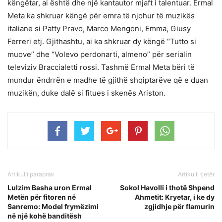
këngëtar, ai është dhe një kantautor mjaft i talentuar. Ermal
Meta ka shkruar këngë për emra të njohur të muzikës
italiane si Patty Pravo, Marco Mengoni, Emma, Giusy
Ferreri etj. Gjithashtu, ai ka shkruar dy këngë “Tutto si
muove” dhe “Volevo perdonarti, almeno” për serialin
televiziv Braccialetti rossi. Tashmë Ermal Meta bëri të
mundur ëndrrën e madhe të gjithë shqiptarëve që e duan
muzikën, duke dalë si fitues i skenës Ariston.
Artikulli paraprak
Artikulli tjetër
Lulzim Basha uron Ermal
Sokol Havolli i thotë Shpend
Metën për fitoren në
Ahmetit: Kryetar, i ke dy
Sanremo: Model frymëzimi
zgjidhje për flamurin
në një kohë banditësh