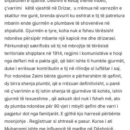
shpatullën e djathtë. Dëshmi e kësaj thënie mbeti,
ç’varrimi këtë vjeshtë në Drizar, u rrëmua në varrezën e
skalitur me gurë, brenda qivurit ku eshtrat e tij të patretura
mbanin ende gjurmën e plumbave të shovenëve në
shpatullë. Gjurmën e tyre, koha nuk e fsheu tërësisht
ndonëse përsipër mbante një kapicë me dhe drizarasi.
Përkundrejt sakrificës së tij në mbrojtje të tërësisë
teritoriale shqiptare në 1914, regjimi i komunistëve e hoqi
nga defteri më e pakta gjë, që bëri ishte ti humbte gjurmët,
duke i errësuar kontributin e tij në rilindje si luftëtar i saj.
Por ndonëse Zaimi bënte gjumin e përhershëm të qefinit,
dy birra shenja plumbi, që e rrëzuan definitivisht, u panë
në ç’varrimin e tij ishin shenja të gjurmëve të kohës, ishin
gjurmë të lexueshme , që askush dot nuk i fsheh më, ato
dy plumba ndonëse për 90 vjet i mbylli qefini dhe varri i
pagjetur dot nga familjarët. E gjithë kjo harresë përbënte
mosnjohje . Regjistruar si shtresë e pasur. Kurse i ati
Muharremi ishte me influencë të madhe në Dëshnicë.