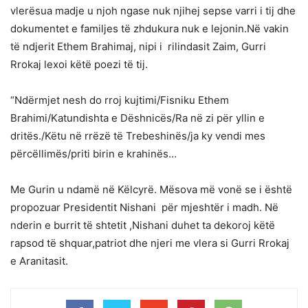
vlerësua madje u njoh ngase nuk njihej sepse varri i tij dhe
dokumentet e familjes të zhdukura nuk e lejonin.Në vakin
të ndjerit Ethem Brahimaj, nipi i rilindasit Zaim, Gurri
Rrokaj lexoi këtë poezi të tij.
“Ndërmjet nesh do rroj kujtimi/Fisniku Ethem
Brahimi/Katundishta e Dëshnicës/Ra në zi për yllin e
dritës./Këtu në rrëzë të Trebeshinës/ja ky vendi mes
përcëllimës/priti birin e krahinës…
Me Gurin u ndamë në Këlcyrë. Mësova më vonë se i është
propozuar Presidentit Nishani për mjeshtër i madh. Në
nderin e burrit të shtetit ,Nishani duhet ta dekoroj këtë
rapsod të shquar,patriot dhe njeri me vlera si Gurri Rrokaj
e Aranitasit.