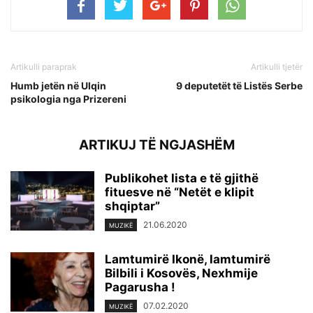
Artikulli paraprak
Artikulli tjetër
Humb jetën në Ulqin
9 deputetët të Listës Serbe
psikologia nga Prizereni
ARTIKUJ TË NGJASHËM
Publikohet lista e të gjithë
fituesve në “Netët e klipit
shqiptar”
21.06.2020
MUZIKË
Lamtumirë Ikonë, lamtumirë
Bilbili i Kosovës, Nexhmije
Pagarusha !
07.02.2020
MUZIKË