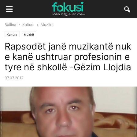
Ballina
Kultura
Muzikë
Kultura
Muzikë
Rapsodët janë muzikantë nuk
e kanë ushtruar profesionin e
tyre në shkollë -Gëzim Llojdia
07.07.2017