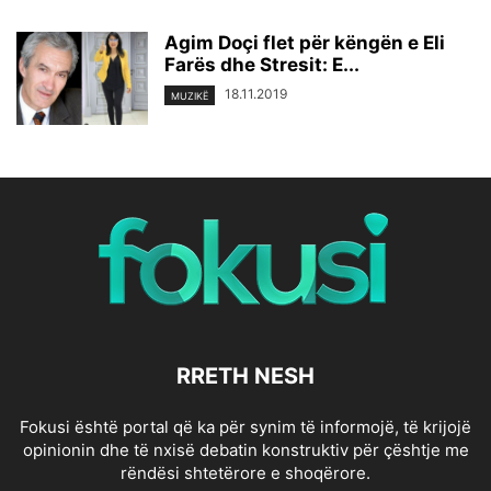
Agim Doçi flet për këngën e Eli
Farës dhe Stresit: E...
18.11.2019
MUZIKË
RRETH NESH
Fokusi është portal që ka për synim të informojë, të krijojë
opinionin dhe të nxisë debatin konstruktiv për çështje me
rëndësi shtetërore e shoqërore.