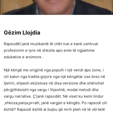
Gëzim Llojdia
Rapsodët janë muzikantë të cilët nuk e kanë ushtruar
profesionin e tyre në shkolle apo ente të ngjashme
edukative e arsimore .
Një këngë me origjinë nga populli i një vendi apo zone, i
cili kalon nga tradita gojore nga një këngëtar ose brez në
tjetrin, shpesh ekzistues në disa versione dhe shënohet
përgjithësisht nga vargu i thjeshtë, modal melodi dhe
vargu narrative. Ç’janë rapsodët. Në viset ku kemi lindur
,shkoza,panja,prralli, janë vargjet e këngës. Po rapsodi cili
është? Rapsodi është ai bujku që mrih pleh në të vërtetë