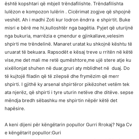
është kopshtari që mbjell trëndafilishte. Trëndafilishta
lulëzon e kompozon lulërin . Cicërimat zogjve që shpojnë
veshët. Ah i madhi Zoti kur lodron ëndrra e shpirtit. Buke
misri e bërë me hi,kulloshtër nga bagëtia. Pyjet që uturijnë
nga bukuria, marrëzia e çmendur e gjinkallave,velesim
shpirti me trëndelinë. Manaret uratat ku shkojnë kështu të
uruarat të bekuara. Rapsodët e kësaj treve u rritën në këtë
vise,me det mali me retë qumështore,me ujë stere atje ku
xixëllonjat shuhen në duar,gruri aty mblidhet në duaj. Do
të kujtojë flladin që të zilepsë dhe frymëzim që merr
shpirti. I gjithë ky arsenal shpirtëror pikëzohet vetëm tek
ata njerëz, që shpirti i tyre uturin netëve dhe ditëve. sepse
mëndja bredh sëbashku me shpirtin nëpër këtë det
hapësire.
A keni dijeni për këngëtarin popullor Gurri Rrokaj? Nga Cv
e këngëtarit popullor:Guri