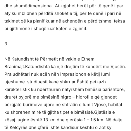
dhe shumëdimensional. Ai zgjohet herët për të qenë i pari
aty ku mblidhen përditë shokët e tij, për të qenë i pari në
takimet që ka planifikuar në axhendën e përditshme, teksa
pi gjithmonë i shoqëruar kafen e zgjimit.
3.
Në Katundisht të Përmetit në vakin e Ethem
Brahimajt.Katundishta ka një drejtim të kundërt me Vjosën.
Pra udhëtari nuk ecën nën impresionon e këtij lumi
ujëshumë studiuesit kanë shkruar Është peizazh
karakteristik ku ndërthuren natyrshëm bimësia barishtore,
drurët pyjorë me bimësinë higro – hidrofile që gjendet
përgjatë burimeve ujore në shtratin e lumit Vjose, habitat
ku shprehen mirë të gjitha tipet e bimësisë.Gjatësia e
kësaj lugine është 13 km dhe gjerësia 1 – 1.5 km. Në dalje
të Këlcyrës dhe çfarë ishte kandisur kështu o Zot ky