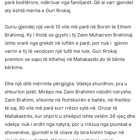
parë boëtërore, ndërtuar nga familjaret .Që ai varr gjendet
aty është merita e Guri Rrokaj.
Guriu gjendej një verë 10 vite më parë në Borsh te Ethem
Brahimaj. Ky i thotë se gjyshi i tij Zaim Muharrem Brahimaj
ishte vrarë nga grekët në luftën e parë, por nuk i gjenin
varrin e tij të vendosin një tufë me lule. Guri Rrokaj
premton se sapo të kthehej në Mallakastër,do të bënte
kërkime.
Dhe një ditë mërrinte përgjigjia. Vdekja shurdhon, pra u
shkurton jetët. Mirëpo me Zaim Brahimin ndodhi ndryshe.
Zaim Brahimi, shkonte në ftohtësirën e baltës, në thellësi
të saj, 90 vite më parë kurr rrëzoi sytë në Drizar të
Mallakastrës, kur shpirti u shkëput ishte vetëm 36 vjeç dhe
vdekja nuk i erdhi nga natyra, por u rrëzua nga plumbat e
shovenëve, gjurmët e të cilave dy bira kishin hapur në