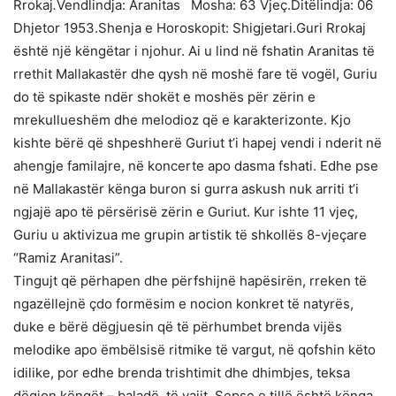
Rrokaj
.
Vendlindja: Aranitas Mosha: 63 Vjeç.Ditëlindja: 06
Dhjetor 1953.Shenja e Horoskopit: Shigjetari.Guri Rrokaj
është një këngëtar i njohur. Ai u lind në fshatin Aranitas të
rrethit Mallakastër dhe qysh në moshë fare të vogël, Guriu
do të spikaste ndër shokët e moshës për zërin e
mrekullueshëm dhe melodioz që e karakterizonte. Kjo
kishte bërë që shpeshherë Guriut t’i hapej vendi i nderit në
ahengje familajre, në koncerte apo dasma fshati. Edhe pse
në Mallakastër kënga buron si gurra askush nuk arriti t’i
ngjajë apo të përsërisë zërin e Guriut. Kur ishte 11 vjeç,
Guriu u aktivizua me grupin artistik të shkollës 8-vjeçare
“Ramiz Aranitasi”.
Tingujt që përhapen dhe përfshijnë hapësirën, rreken të
ngazëllejnë çdo formësim e nocion konkret të natyrës,
duke e bërë dëgjuesin që të përhumbet brenda vijës
melodike apo ëmbëlsisë ritmike të vargut, në qofshin këto
idilike, por edhe brenda trishtimit dhe dhimbjes, teksa
dëgjon këngët – baladë, të vajit. Sepse e tillë është kënga