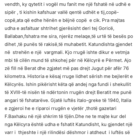
vendth, ky qytetit i vogël mu fanit me një fshatë në udhë e
sipër , ti kishin kafshuar vallë qentë udhët e tij,copë-
copë,ata që edhe hënën e bëjnë copë e cik. Pra majtas
udha e asfaltuar shtrihet gjerësisht deri tej Goricë,
Ballaban,fshatra me sira, njerëz melaqe,të urtë të besës po
dihet ,të punës të rakisë,të muhabetit. Katundishta gjendet
në strehën e një vargmali. Kjo rrugë ishte dikur e vetmja
mbi të cilën mund të shkohej për në Këlcyrë e Përmet. Ajo
zë fill në Berat dhe zgjatet më pas drejt Jugut për afër 76
kilometra. Historia e kësaj rruge lidhet sërish me bejlerët e
Këlcyrës. Ishin pikërisht këta që andej nga fundi i shekullit
të XVIII-të nisën të ndërtonin rrugën drejt Beratit me punë
angari të fshatarëve. Gjatë luftës italo-greke të 1940, Italia
e zgjeroi he e riparoi rrugën e vjetër ,thotë gazetari
F.Baxhaku në një shkrim të tijën.Dhe ne te majte kur del
nga Këlcyra është udha e fshatit Katundisht, ku gjendet një
varr i thjeshte i një rilindësi dëshmor i atdheut i luftës së