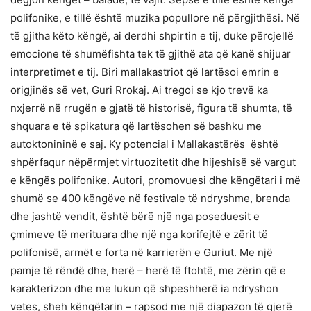
polifonike, e tillë është muzika popullore në përgjithësi. Në
të gjitha këto këngë, ai derdhi shpirtin e tij, duke përcjellë
emocione të shumëfishta tek të gjithë ata që kanë shijuar
interpretimet e tij. Biri mallakastriot që lartësoi emrin e
origjinës së vet, Guri Rrokaj. Ai tregoi se kjo trevë ka
nxjerrë në rrugën e gjatë të historisë, figura të shumta, të
shquara e të spikatura që lartësohen së bashku me
autoktonininë e saj. Ky potencial i Mallakastërës është
shpërfaqur nëpërmjet virtuozitetit dhe hijeshisë së vargut
e këngës polifonike. Autori, promovuesi dhe këngëtari i më
shumë se 400 këngëve në festivale të ndryshme, brenda
dhe jashtë vendit, është bërë një nga poseduesit e
çmimeve të merituara dhe një nga korifejtë e zërit të
polifonisë, armët e forta në karrierën e Guriut. Me një
pamje të rëndë dhe, herë – herë të ftohtë, me zërin që e
karakterizon dhe me lukun që shpeshherë ia ndryshon
vetes, sheh këngëtarin – rapsod me një diapazon të gjerë