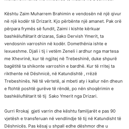
Kështu Zaim Muharrem Brahimin e vendosën në një qivur
në një kodër të Drizarit. Kjo përbënte një amanet. Pak orë
përpara frymës së fundit, Zaimi i kishte kërkuar
bashkëluftëtarit drizaras, Sako Dervish Ymerit, ta
vendosnin varroshin në kodër. Domethënia ishte e
lexueshme. Djali i tij i vetëm Zeneli i ardhur nga martesa
me Xhevrinë, kur të ngjitej në Trebeshinë, duke shpurë
bagëtitë ta shikonte varroshin e bardhë. Kur të rritej ta
rikthente në Dëshnicë, në Katundishtë , rrëzë
Trebeshinës. Në të vërtetë, ai mbeti aty i kallur nën dheun
e ftohtë poshtë gurëve të rëndë, po nën shoqërimin e
bashkëluftëtarit të tij Sako Ymerit nga Drizari.
Gurri Rrokaj gjeti varrin dhe kështu familjarët e pas 90
vjetësh e transferuan në vendlindje të tij në Katundisht të
Dëshnicës. Pas kësaj u shpall edhe dëshmor dhe u