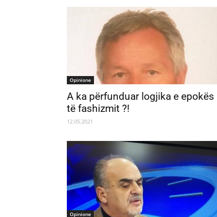
Opinione
A ka përfunduar logjika e epokës
të fashizmit ?!
12.05.2021
Opinione