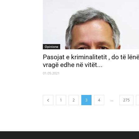
Opinione
Pasojat e kriminalitetit , do të lën
vragë edhe në vitët...
01.05.2021
...
1
2
3
4
275