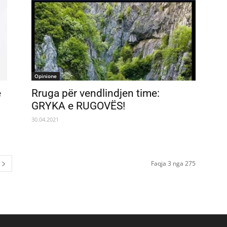
Opinione
ë
Rruga për vendlindjen time:
GRYKA e RUGOVËS!
30.04.2021
Faqja 3 nga 275