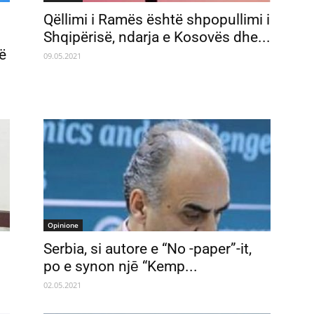
Qëllimi i Ramës është shpopullimi i
Shqipërisë, ndarja e Kosovës dhe...
ë
09.05.2021
Opinione
Serbia, si autore e “No -paper”-it,
po e synon njē “Kemp...
02.05.2021