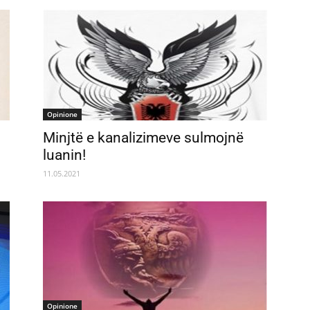
Opinione
Minjtë e kanalizimeve sulmojnë
luanin!
11.05.2021
Opinione