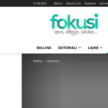
07.08.2026
Ballina
Misioni ynë
Redaksia
Kontak
Fokusi
BALLINA
EDITORIALI
LAJME
Ballina
Opinione