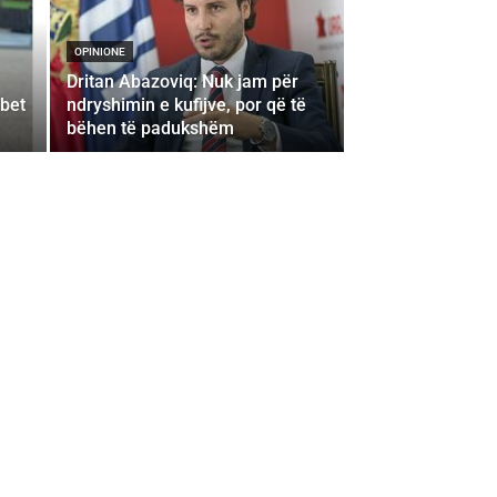
OPINIONE
Dritan Abazoviq: Nuk jam për
rbet
ndryshimin e kufijve, por që të
bëhen të padukshëm