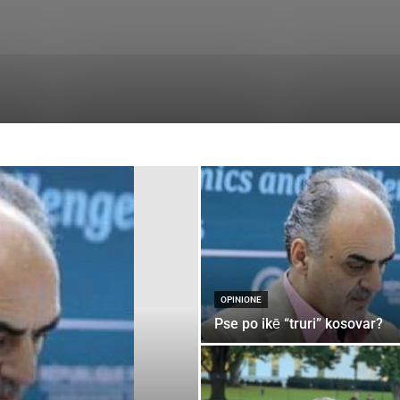
OPINIONE
Pse po ikē “truri” kosovar?