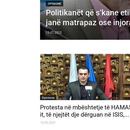
OPINIONE
Politikanët që s’kane eti
janë matrapaz ose injor
13.01.2022
Opinione
Protesta në mbështetje të HAMA
it, të njejtët dje dërguan në ISIS,...
16.05.2021