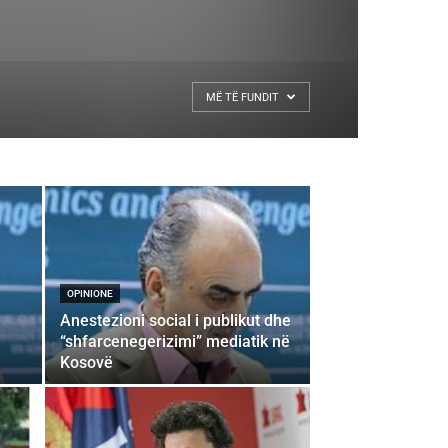
MË TË FUNDIT
OPINIONE
Anestezioni social i publikut dhe
“shfarcenegerizimi” mediatik në
Kosovë