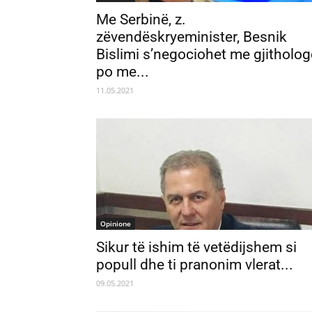
Me Serbinë, z.
zëvendëskryeminister, Besnik
Bislimi s’negociohet me gjitholog
po me...
11.05.2021
Opinione
Sikur të ishim të vetëdijshem si
popull dhe ti pranonim vlerat...
09.05.2021