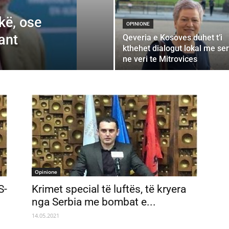
kë, ose
OPINIONE
ant
Qeveria e Kosoves duhet t’i
kthehet dialogut lokal me se
ne veri te Mitrovices
Opinione
S-
Krimet special të luftës, të kryera
nga Serbia me bombat e...
14.05.2021