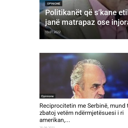
OPINIONE
Politikanët që s’kane eti
janë matrapaz ose injor
13.01.2022
Opinione
Reciprocitetin me Serbinë, mund 
zbatoj vetëm ndërmjetësuesi i ri
amerikan,...
25.09.2021