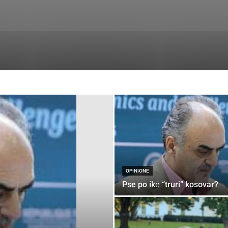
OPINIONE
Pse po ikē “truri” kosovar?