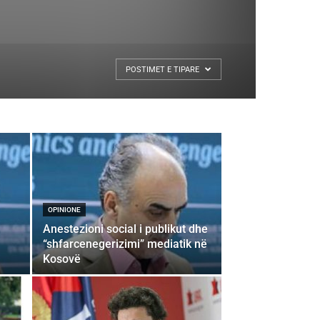
POSTIMET E TIPARE
OPINIONE
Anestezioni social i publikut dhe
“shfarcenegerizimi” mediatik në
Kosovë