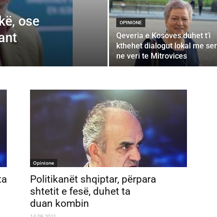
kë, ose
OPINIONE
ant
Qeveria e Kosoves duhet t’i
kthehet dialogut lokal me se
ne veri te Mitrovices
Opinione
ta
Politikanët shqiptar, përpara
shtetit e fesë, duhet ta
duan kombin
14.09.2021