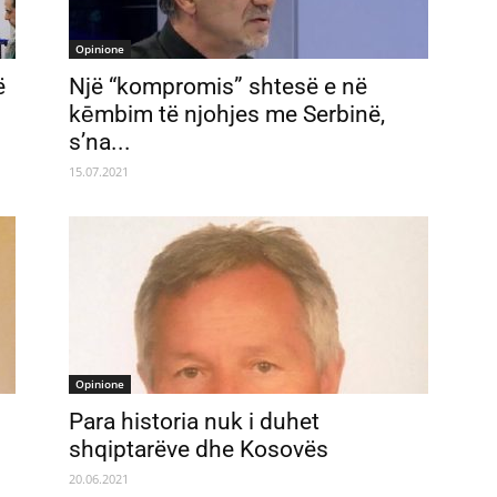
Opinione
ë
Një “kompromis” shtesë e në
kēmbim të njohjes me Serbinë,
s’na...
15.07.2021
Opinione
Para historia nuk i duhet
shqiptarëve dhe Kosovës
20.06.2021