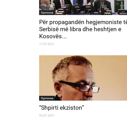
Opinione
Për propagandën hegjemoniste t
Serbisë më libra dhe heshtjen e
Kosovës...
17.07.2021
Opinione
“Shpirti ekziston”
03.07.2021