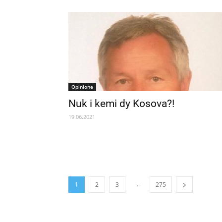
Opinione
Nuk i kemi dy Kosova?!
19.06.2021
...
1
2
3
275