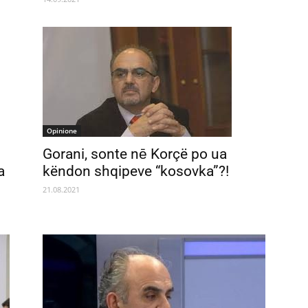
Opinione
Gorani, sonte nē Korçë po ua
a
këndon shqipeve “kosovka”?!
21.08.2021