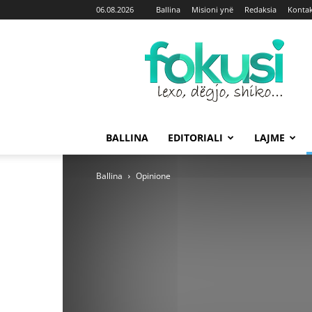
06.08.2026
Ballina
Misioni ynë
Redaksia
Kontak
Fokusi
BALLINA
EDITORIALI
LAJME
Ballina
Opinione