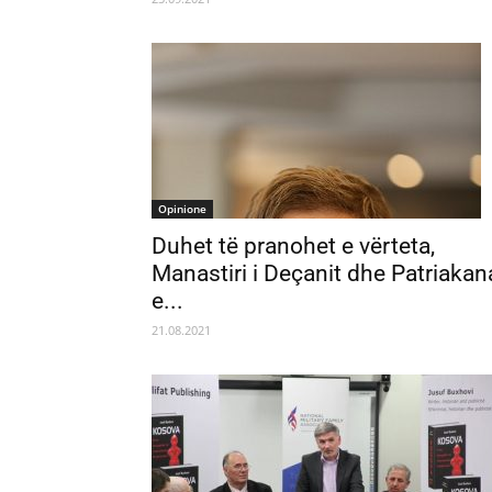
Opinione
Duhet të pranohet e vërteta,
Manastiri i Deçanit dhe Patriakan
e...
21.08.2021