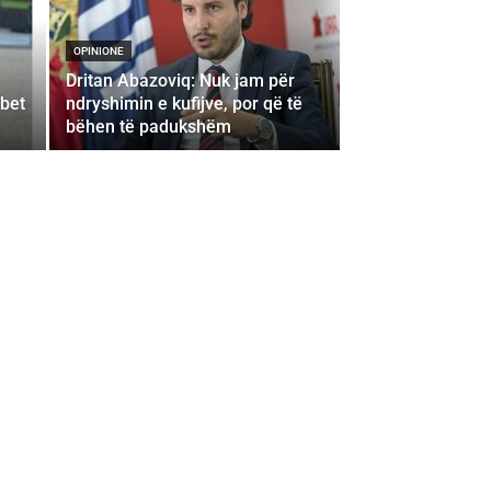
OPINIONE
Dritan Abazoviq: Nuk jam për
rbet
ndryshimin e kufijve, por që të
bëhen të padukshëm