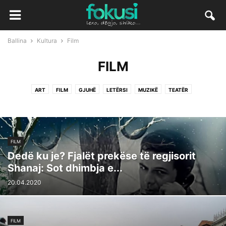
Ballina
Kultura
Film
FILM
ART
FILM
GJUHË
LETËRSI
MUZIKË
TEATËR
FILM
Dedë ku je? Fjalët prekëse të regjisorit
Shanaj: Sot dhimbja e...
20.04.2020
FILM