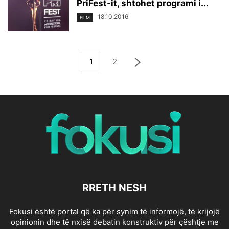
PriFest-it, shtohet programi i...
18.10.2016
FILM
1
2
RRETH NESH
Fokusi është portal që ka për synim të informojë, të krijojë
opinionin dhe të nxisë debatin konstruktiv për çështje me