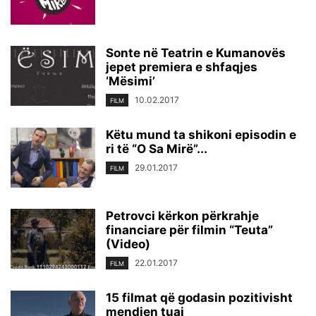
Sonte në Teatrin e Kumanovës
jepet premiera e shfaqjes
‘Mësimi’
10.02.2017
FILM
Këtu mund ta shikoni episodin e
ri të “O Sa Mirë”...
29.01.2017
FILM
Petrovci kërkon përkrahje
financiare për filmin “Teuta”
(Video)
22.01.2017
FILM
15 filmat që godasin pozitivisht
mendjen tuaj