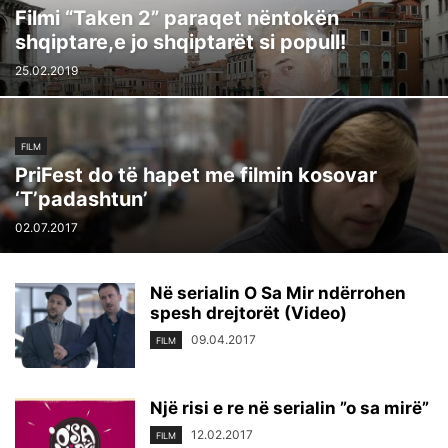
Filmi “Taken 2” paraqet nëntokën
shqiptare,e jo shqiptarët si popull!
25.02.2019
FILM
PriFest do të hapet me filmin kosovar
‘T’padashtun’
02.07.2017
Në serialin O Sa Mir ndërrohen
spesh drejtorët (Video)
09.04.2017
FILM
Një risi e re në serialin ”o sa mirë”
12.02.2017
FILM