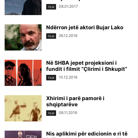
08.01.2017
FILM
Ndërron jetë aktori Bujar Lako
26.12.2016
FILM
Në SHBA jepet projeksioni i
fundit i filmit ”Çlirimi i Shkupit”
10.12.2016
FILM
Xhirimi i parë pamorë i
shqiptarëve
06.11.2016
FILM
Nis aplikimi për edicionin e ri të